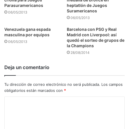
Parasuramericanos
heptatlón de Juegos
Suramericanos
06/05/2013
06/05/2013
Venezuela gana espada
Barcelona con PSG y Real
masculina por equipos
Madrid con Liverpool: así
quedó el sorteo de grupos de
06/05/2013
la Champions
28/08/2014
Deja un comentario
Tu dirección de correo electrónico no será publicada.
Los campos
obligatorios están marcados con
*
C
o
m
e