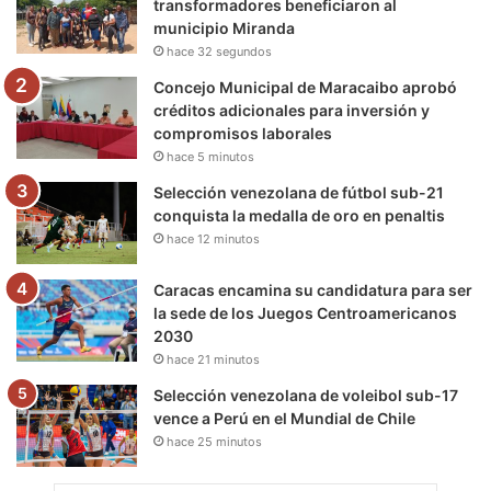
transformadores beneficiaron al
municipio Miranda
k
a
m
hace 32 segundos
m
Concejo Municipal de Maracaibo aprobó
créditos adicionales para inversión y
compromisos laborales
hace 5 minutos
Selección venezolana de fútbol sub-21
conquista la medalla de oro en penaltis
hace 12 minutos
Caracas encamina su candidatura para ser
la sede de los Juegos Centroamericanos
2030
hace 21 minutos
Selección venezolana de voleibol sub-17
vence a Perú en el Mundial de Chile
hace 25 minutos