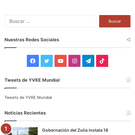
B
u
s
c
Nuestras Redes Sociales
a
r
:
F
T
Y
I
T
T
a
w
o
n
e
i
Tweets de YVKE Mundial
c
i
u
s
l
k
e
t
T
t
e
T
Tweets de YVKE Mundial
b
t
u
a
g
o
Noticias Recientes
o
e
b
g
r
k
Gobernación del Zulia instala 18
o
r
e
r
a