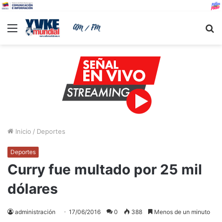
Menu
B
Inicio
/
Deportes
Deportes
Curry fue multado por 25 mil
dólares
administración
17/06/2016
0
388
Menos de un minuto