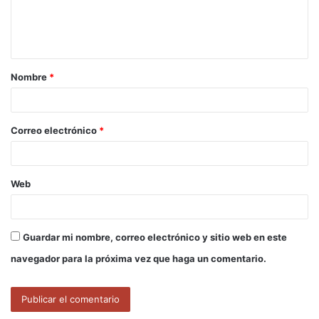
n
t
a
Nombre
*
r
i
o
Correo electrónico
*
*
Web
Guardar mi nombre, correo electrónico y sitio web en este
navegador para la próxima vez que haga un comentario.