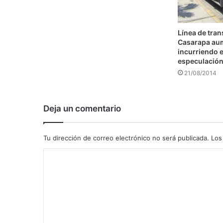
Línea de tra
Casarapa au
incurriendo e
especulació
21/08/2014
Deja un comentario
Tu dirección de correo electrónico no será publicada.
Los
C
o
m
e
n