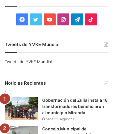
r
:
F
T
Y
I
T
T
a
w
o
n
e
i
c
i
u
s
l
k
Tweets de YVKE Mundial
e
t
T
t
e
T
Tweets de YVKE Mundial
b
t
u
a
g
o
o
e
b
g
r
k
Noticias Recientes
o
r
e
r
a
Gobernación del Zulia instala 18
k
a
m
transformadores beneficiaron
al municipio Miranda
m
hace 32 segundos
Concejo Municipal de