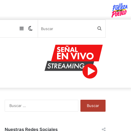
Sidebar
Switch
Buscar
skin
B
u
s
c
a
Nuestras Redes Sociales