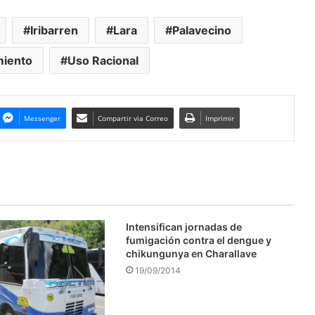
Iribarren
Lara
Palavecino
miento
Uso Racional
Messenger
Compartir via Correo
Imprimir
Intensifican jornadas de
fumigación contra el dengue y
chikungunya en Charallave
19/09/2014