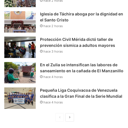
hace 2 horas
Iglesia de Táchira aboga por la dignidad en
el Santo Cristo
hace 2 horas
Protección Civil Mérida dictó taller de
prevención sísmica a adultos mayores
hace 3 horas
En el Zulia se intensifican las labores de
saneamiento en la cañada de El Manzanillo
hace 4 horas
Pequeña Liga Coquivacoa de Venezuela
clasifica a la Gran Final de la Serie Mundial
hace 4 horas
P
S
á
i