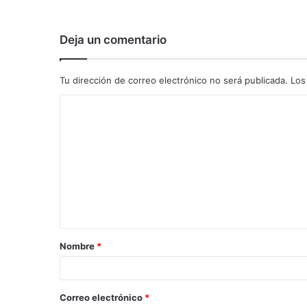
Deja un comentario
Tu dirección de correo electrónico no será publicada.
Los
C
o
m
e
n
t
a
Nombre
*
r
i
o
Correo electrónico
*