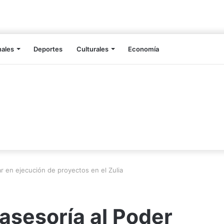
nales
Deportes
Culturales
Economía
r en ejecución de proyectos en el Zulia
asesoría al Poder