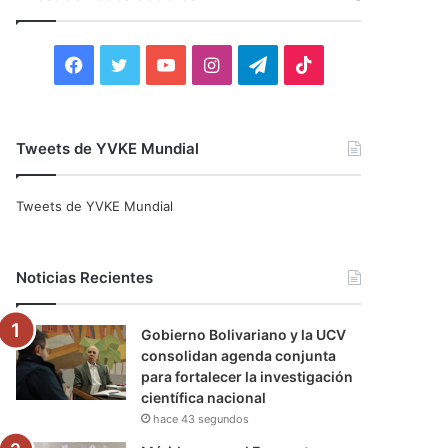
r
:
F
T
Y
I
T
T
a
w
o
n
e
i
c
i
u
s
l
k
Tweets de YVKE Mundial
e
t
T
t
e
T
Tweets de YVKE Mundial
b
t
u
a
g
o
o
e
b
g
r
k
Noticias Recientes
o
r
e
r
a
Gobierno Bolivariano y la UCV
k
a
m
consolidan agenda conjunta
para fortalecer la investigación
m
científica nacional
hace 43 segundos