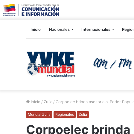
Inicio
Nacionales
Internacionales
Regio
Inicio
/
Zulia
/
Corpoelec brinda asesoría al Poder Popula
Mundial Zulia
Regionales
Zulia
Corpoelec brinda 