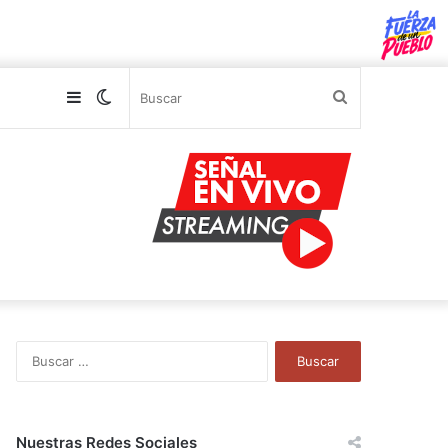
Sidebar
Switch
Buscar
skin
B
u
s
c
a
Nuestras Redes Sociales