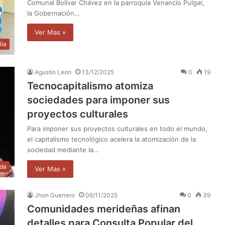
Comunal Bolívar Chávez en la parroquia Venancio Pulgar,
la Gobernación…
Ver Mas »
lia
Agustin Leon
13/12/2025
0
19
Tecnocapitalismo atomiza
sociedades para imponer sus
proyectos culturales
Para imponer sus proyectos culturales en todo el mundo,
el capitalismo tecnológico acelera la atomización de la
sociedad mediante la…
da
Ver Mas »
Jhon Guerrero
06/11/2025
0
39
Comunidades merideñas afinan
detalles para Consulta Popular del