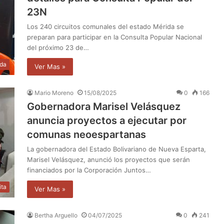
23N
Los 240 circuitos comunales del estado Mérida se
preparan para participar en la Consulta Popular Nacional
del próximo 23 de…
da
Ver Mas »
Mario Moreno
15/08/2025
0
166
Gobernadora Marisel Velásquez
anuncia proyectos a ejecutar por
comunas neoespartanas
La gobernadora del Estado Bolivariano de Nueva Esparta,
Marisel Velásquez, anunció los proyectos que serán
financiados por la Corporación Juntos…
ita
Ver Mas »
Bertha Arguello
04/07/2025
0
241