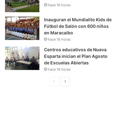
hace 16 horas
Inauguran el Mundialito Kids de
Fútbol de Salón con 600 niños
en Maracaibo
hace 16 horas
Centros educativos de Nueva
Esparta inician el Plan Agosto
de Escuelas Abiertas
hace 16 horas
P
S
á
i
g
g
i
u
n
i
a
e
A
n