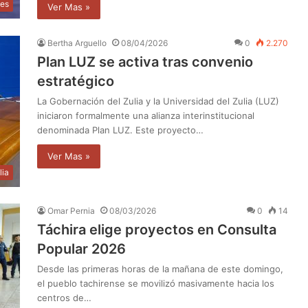
les
Ver Mas »
Bertha Arguello
08/04/2026
0
2.270
Plan LUZ se activa tras convenio
estratégico
La Gobernación del Zulia y la Universidad del Zulia (LUZ)
iniciaron formalmente una alianza interinstitucional
denominada Plan LUZ. Este proyecto…
Ver Mas »
lia
Omar Pernia
08/03/2026
0
14
Táchira elige proyectos en Consulta
Popular 2026
Desde las primeras horas de la mañana de este domingo,
el pueblo tachirense se movilizó masivamente hacia los
centros de…