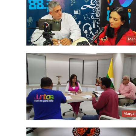
Méri
Margar