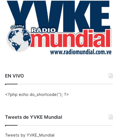
r
:
EN VIVO
<?php echo do_shortcode(‘‘); ?>
Tweets de YVKE Mundial
Tweets by YVKE_Mundial