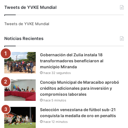
a
w
o
n
e
i
Tweets de YVKE Mundial
c
i
u
s
l
k
e
t
T
t
e
T
Tweets de YVKE Mundial
b
t
u
a
g
o
Noticias Recientes
o
e
b
g
r
k
Gobernación del Zulia instala 18
o
r
e
r
a
transformadores beneficiaron al
municipio Miranda
k
a
m
hace 32 segundos
m
Concejo Municipal de Maracaibo aprobó
créditos adicionales para inversión y
compromisos laborales
hace 5 minutos
Selección venezolana de fútbol sub-21
conquista la medalla de oro en penaltis
hace 12 minutos