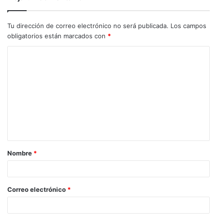
Tu dirección de correo electrónico no será publicada.
Los campos
obligatorios están marcados con
*
C
o
m
e
n
t
a
Nombre
*
r
i
o
Correo electrónico
*
*