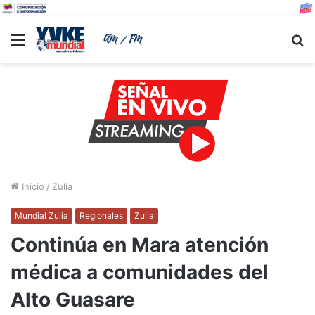
Menu
B
Inicio
/
Zulia
Mundial Zulia
Regionales
Zulia
Continúa en Mara atención
médica a comunidades del
Alto Guasare