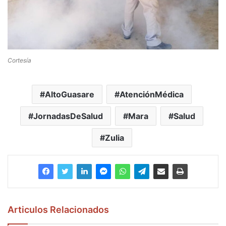
Cortesía
AltoGuasare
AtenciónMédica
JornadasDeSalud
Mara
Salud
Zulia
Articulos Relacionados