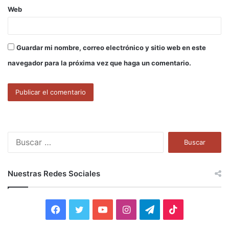
Web
Guardar mi nombre, correo electrónico y sitio web en este
navegador para la próxima vez que haga un comentario.
B
u
s
c
Nuestras Redes Sociales
a
r
:
F
T
Y
I
T
T