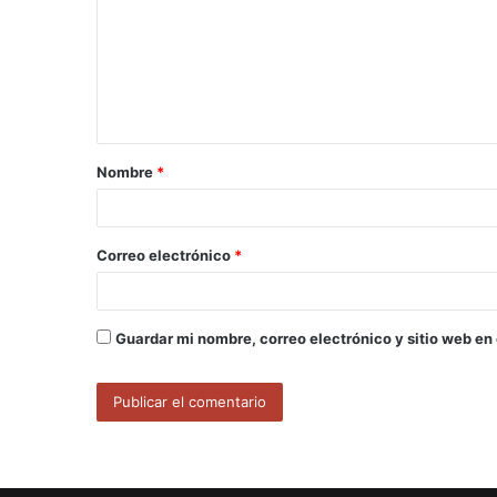
m
e
n
t
a
Nombre
*
r
i
o
Correo electrónico
*
*
Guardar mi nombre, correo electrónico y sitio web en