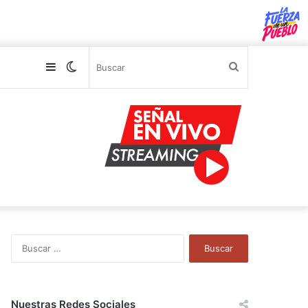
Sidebar
Switch
Buscar
skin
B
u
s
c
a
Nuestras Redes Sociales