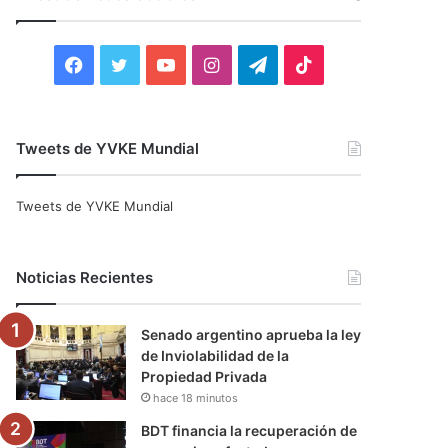
r
:
F
T
Y
I
T
T
a
w
o
n
e
i
c
i
u
s
l
k
Tweets de YVKE Mundial
e
t
T
t
e
T
Tweets de YVKE Mundial
b
t
u
a
g
o
o
e
b
g
r
k
Noticias Recientes
o
r
e
r
a
Senado argentino aprueba la ley
k
a
m
de Inviolabilidad de la
Propiedad Privada
m
hace 18 minutos
BDT financia la recuperación de