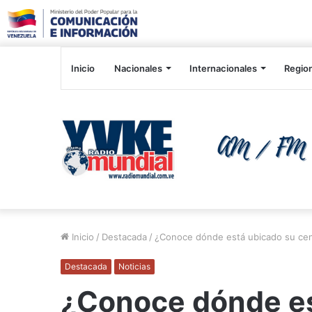
Inicio
Nacionales
Internacionales
Regio
Inicio
/
Destacada
/
¿Conoce dónde está ubicado su cen
Destacada
Noticias
¿Conoce dónde es