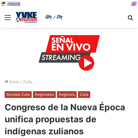
Menu
B
Inicio
/
Zulia
Mundial Zulia
Regionales
Regiones
Zulia
Congreso de la Nueva Época
unifica propuestas de
indígenas zulianos