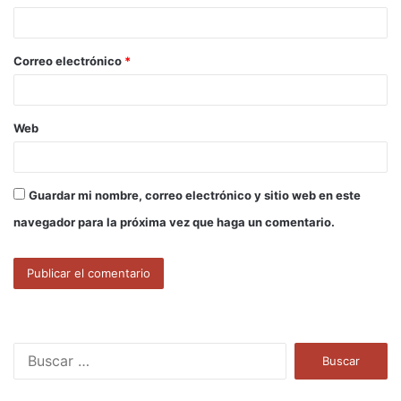
i
o
Correo electrónico
*
*
Web
Guardar mi nombre, correo electrónico y sitio web en este
navegador para la próxima vez que haga un comentario.
B
u
s