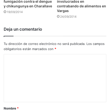
fumigación contra el dengue
involucrados en
y chikungunya en Charallave
contrabando de alimentos en
Vargas
19/09/2014
24/09/2014
Deja un comentario
Tu dirección de correo electrónico no será publicada.
Los campos
obligatorios están marcados con
*
C
o
m
e
n
t
a
Nombre
*
r