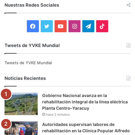
c
Nuestras Redes Sociales
a
r
:
F
T
Y
I
T
T
a
w
o
n
e
i
Tweets de YVKE Mundial
c
i
u
s
l
k
e
t
T
t
e
T
Tweets de YVKE Mundial
b
t
u
a
g
o
Noticias Recientes
o
e
b
g
r
k
Gobierno Nacional avanza en la
o
r
e
r
a
rehabilitación integral de la línea eléctrica
Planta Centro–Yaracuy
k
a
m
hace 2 minutos
m
Autoridades supervisan labores de
rehabilitación en la Clínica Popular Alfredo