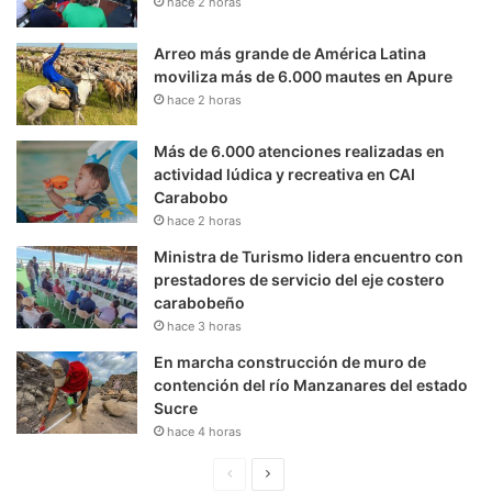
hace 2 horas
Arreo más grande de América Latina
moviliza más de 6.000 mautes en Apure
hace 2 horas
Más de 6.000 atenciones realizadas en
actividad lúdica y recreativa en CAI
Carabobo
hace 2 horas
Ministra de Turismo lidera encuentro con
prestadores de servicio del eje costero
carabobeño
hace 3 horas
En marcha construcción de muro de
contención del río Manzanares del estado
Sucre
hace 4 horas
P
S