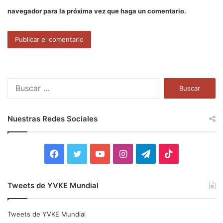
navegador para la próxima vez que haga un comentario.
B
u
s
c
Nuestras Redes Sociales
a
r
:
F
T
Y
I
T
T
a
w
o
n
e
i
Tweets de YVKE Mundial
c
i
u
s
l
k
e
t
T
t
e
T
Tweets de YVKE Mundial