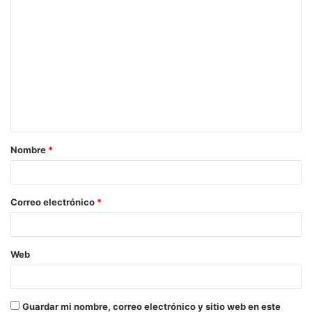
C
o
m
e
n
t
a
Nombre
*
r
i
o
Correo electrónico
*
*
Web
Guardar mi nombre, correo electrónico y sitio web en este