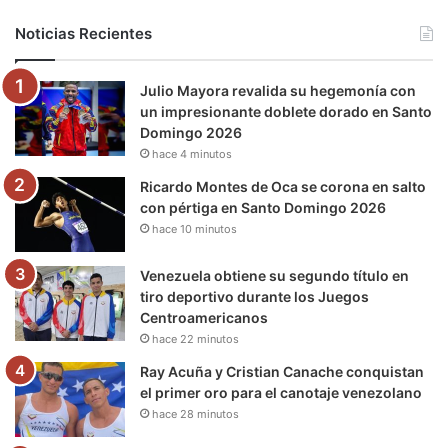
b
t
u
a
g
o
Noticias Recientes
o
e
b
g
r
k
Julio Mayora revalida su hegemonía con
o
r
e
r
a
un impresionante doblete dorado en Santo
Domingo 2026
k
a
m
hace 4 minutos
m
Ricardo Montes de Oca se corona en salto
con pértiga en Santo Domingo 2026
hace 10 minutos
Venezuela obtiene su segundo título en
tiro deportivo durante los Juegos
Centroamericanos
hace 22 minutos
Ray Acuña y Cristian Canache conquistan
el primer oro para el canotaje venezolano
hace 28 minutos