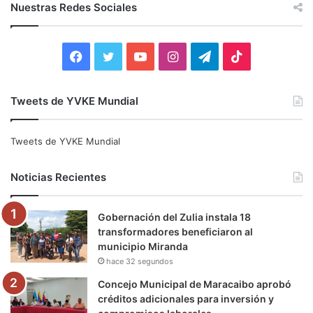
c
Nuestras Redes Sociales
a
r
:
F
T
Y
I
T
T
a
w
o
n
e
i
Tweets de YVKE Mundial
c
i
u
s
l
k
e
t
T
t
e
T
Tweets de YVKE Mundial
b
t
u
a
g
o
Noticias Recientes
o
e
b
g
r
k
Gobernación del Zulia instala 18
o
r
e
r
a
transformadores beneficiaron al
municipio Miranda
k
a
m
hace 32 segundos
m
Concejo Municipal de Maracaibo aprobó
créditos adicionales para inversión y