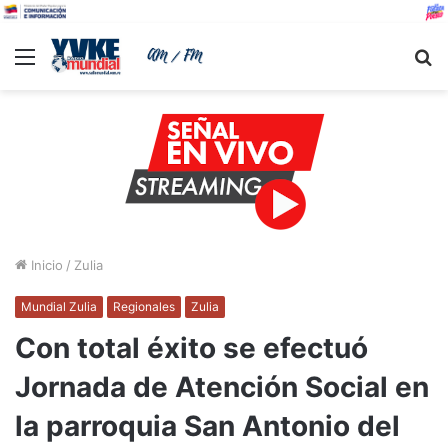
Menu
B
Inicio
/
Zulia
Mundial Zulia
Regionales
Zulia
Con total éxito se efectuó
Jornada de Atención Social en
la parroquia San Antonio del