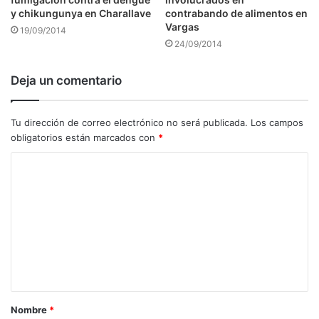
y chikungunya en Charallave
contrabando de alimentos en
Vargas
19/09/2014
24/09/2014
Deja un comentario
Tu dirección de correo electrónico no será publicada.
Los campos
obligatorios están marcados con
*
C
o
m
e
n
t
a
Nombre
*
r