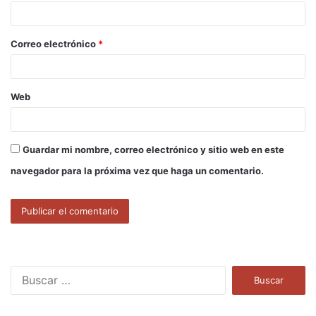
i
o
Correo electrónico
*
*
Web
Guardar mi nombre, correo electrónico y sitio web en este
navegador para la próxima vez que haga un comentario.
B
u
s