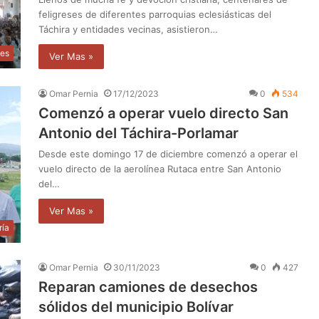
feligreses de diferentes parroquias eclesiásticas del
Táchira y entidades vecinas, asistieron…
les
Ver Mas »
Omar Pernia
17/12/2023
0
534
Comenzó a operar vuelo directo San
Antonio del Táchira-Porlamar
Desde este domingo 17 de diciembre comenzó a operar el
vuelo directo de la aerolínea Rutaca entre San Antonio
del…
Ver Mas »
ría
Omar Pernia
30/11/2023
0
427
Reparan camiones de desechos
sólidos del municipio Bolívar