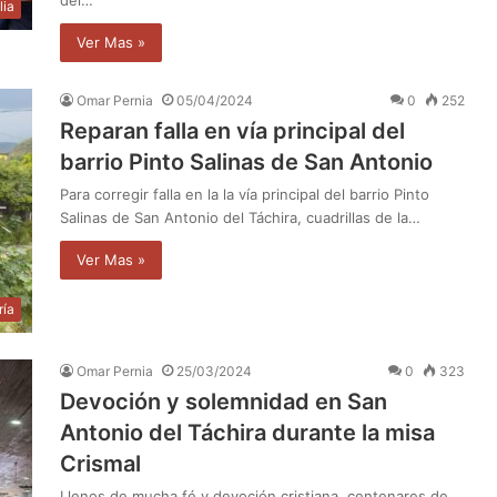
lia
Ver Mas »
Omar Pernia
05/04/2024
0
252
Reparan falla en vía principal del
barrio Pinto Salinas de San Antonio
Para corregir falla en la la vía principal del barrio Pinto
Salinas de San Antonio del Táchira, cuadrillas de la…
Ver Mas »
ría
Omar Pernia
25/03/2024
0
323
Devoción y solemnidad en San
Antonio del Táchira durante la misa
Crismal
Llenos de mucha fé y devoción cristiana, centenares de