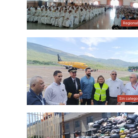
Regiona
Sin catego