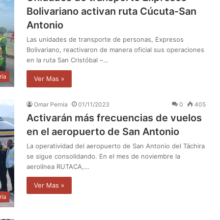
Bolivariano activan ruta Cúcuta-San
Antonio
Las unidades de transporte de personas, Expresos
Bolivariano, reactivaron de manera oficial sus operaciones
en la ruta San Cristóbal –…
ría
Ver Mas »
Omar Pernia
01/11/2023
0
405
Activarán más frecuencias de vuelos
en el aeropuerto de San Antonio
La operatividad del aeropuerto de San Antonio del Táchira
se sigue consolidando. En el mes de noviembre la
aerolínea RUTACA,…
Ver Mas »
ría