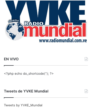
r
:
EN VIVO
<?php echo do_shortcode(‘‘); ?>
Tweets de YVKE Mundial
Tweets by YVKE_Mundial