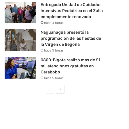
Entregada Unidad de Cuidados
Intensivos Pediátrica en el Zulia
completamente renovada
hace 4 horas
Naguanagua presentó la
programación de las fiestas de
la Virgen de Begoña
hace 5 horas
0800-Bigote realizó más de 91
mil atenciones gratuitas en
Carabobo
hace 5 horas
P
S
á
i
g
g
i
u
n
i