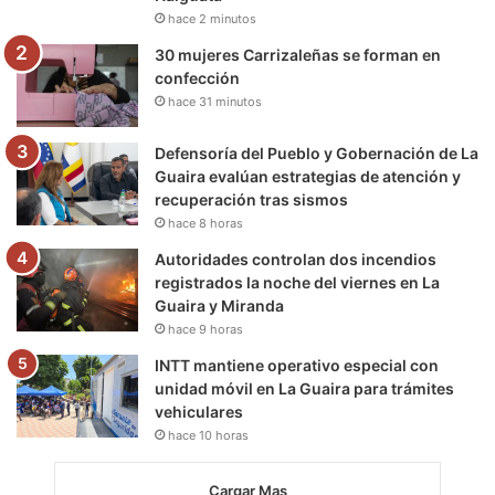
hace 2 minutos
m
30 mujeres Carrizaleñas se forman en
confección
hace 31 minutos
Defensoría del Pueblo y Gobernación de La
Guaira evalúan estrategias de atención y
recuperación tras sismos
hace 8 horas
Autoridades controlan dos incendios
registrados la noche del viernes en La
Guaira y Miranda
hace 9 horas
INTT mantiene operativo especial con
unidad móvil en La Guaira para trámites
vehiculares
hace 10 horas
Cargar Mas