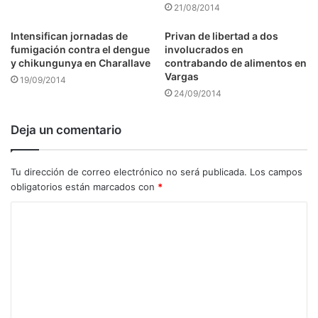
21/08/2014
Intensifican jornadas de
Privan de libertad a dos
fumigación contra el dengue
involucrados en
y chikungunya en Charallave
contrabando de alimentos en
Vargas
19/09/2014
24/09/2014
Deja un comentario
Tu dirección de correo electrónico no será publicada.
Los campos
obligatorios están marcados con
*
C
o
m
e
n