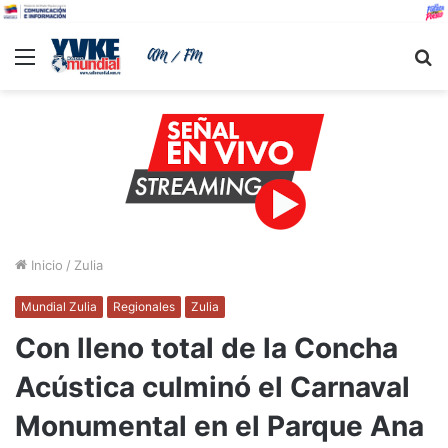
Menu
B
Inicio
/
Zulia
Mundial Zulia
Regionales
Zulia
Con lleno total de la Concha
Acústica culminó el Carnaval
Monumental en el Parque Ana