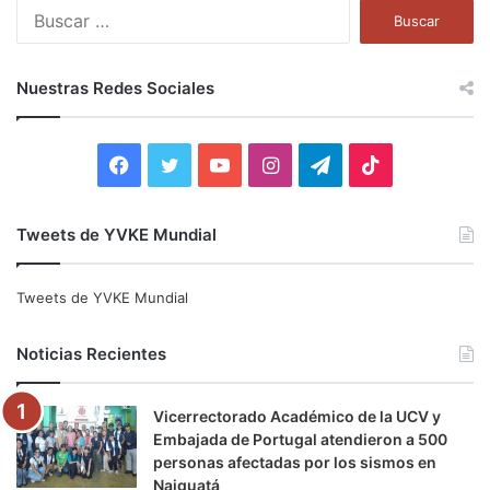
B
u
s
c
Nuestras Redes Sociales
a
r
:
F
T
Y
I
T
T
a
w
o
n
e
i
Tweets de YVKE Mundial
c
i
u
s
l
k
e
t
T
t
e
T
Tweets de YVKE Mundial
b
t
u
a
g
o
Noticias Recientes
o
e
b
g
r
k
Vicerrectorado Académico de la UCV y
o
r
e
r
a
Embajada de Portugal atendieron a 500
personas afectadas por los sismos en
k
a
m
Naiguatá