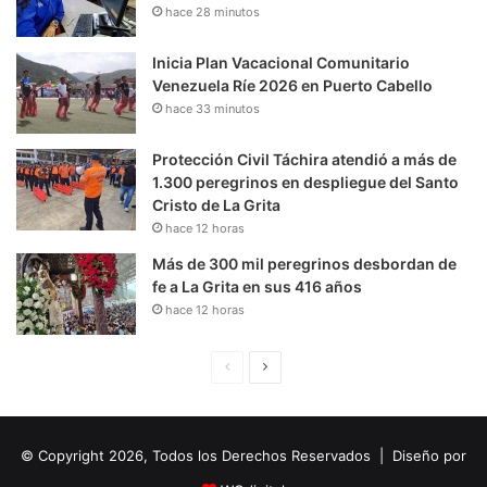
hace 28 minutos
Inicia Plan Vacacional Comunitario
Venezuela Ríe 2026 en Puerto Cabello
hace 33 minutos
Protección Civil Táchira atendió a más de
1.300 peregrinos en despliegue del Santo
Cristo de La Grita
hace 12 horas
Más de 300 mil peregrinos desbordan de
fe a La Grita en sus 416 años
hace 12 horas
P
S
á
i
g
g
© Copyright 2026, Todos los Derechos Reservados | Diseño por
i
u