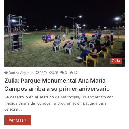
Zulia
Bertha Arguello
26/01/2025
0
67
Zulia: Parque Monumental Ana María
Campos arriba a su primer aniversario
Se desarrolló en el Teatrino de Mariposas, un encuentro con
medios para a dar conocer la programación pautada para
celebrar…
Ver Mas »