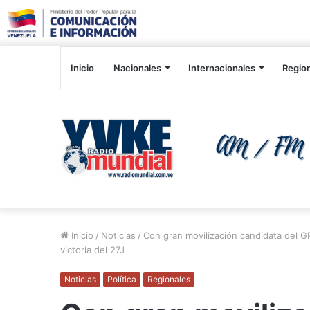
Inicio
Nacionales
Internacionales
Regio
Inicio
/
Noticias
/
Con gran movilización candidata del G
victoria del 27J
Noticias
Política
Regionales