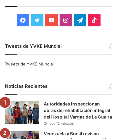
r
:
F
T
Y
I
T
T
a
w
o
n
e
i
c
i
u
s
l
k
Tweets de YVKE Mundial
e
t
T
t
e
T
Tweets de YVKE Mundial
b
t
u
a
g
o
o
e
b
g
r
k
Noticias Recientes
o
r
e
r
a
Autoridades inspeccionan
k
a
m
obras de rehabilitación integral
del Hospital Vargas de La Guaira
m
hace 12 minutos
Venezuela y Brasil revisan