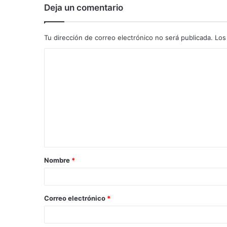
Deja un comentario
Tu dirección de correo electrónico no será publicada.
Los
C
o
m
e
n
t
a
Nombre
*
r
i
o
Correo electrónico
*
*