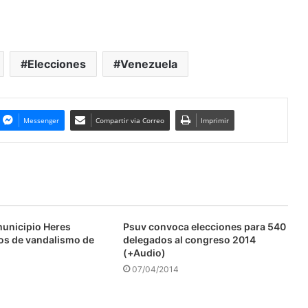
Elecciones
Venezuela
Messenger
Compartir via Correo
Imprimir
municipio Heres
Psuv convoca elecciones para 540
os de vandalismo de
delegados al congreso 2014
(+Audio)
07/04/2014