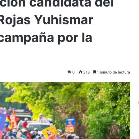
ción candidata del
 Rojas Yuhismar
 campaña por la
0
318
1 minuto de lectura