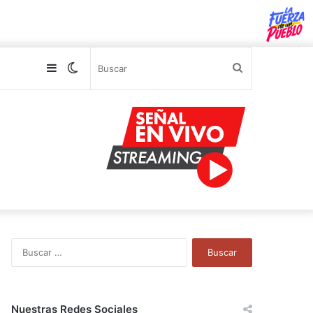
Sidebar
Switch
Buscar
skin
B
u
s
c
a
Nuestras Redes Sociales