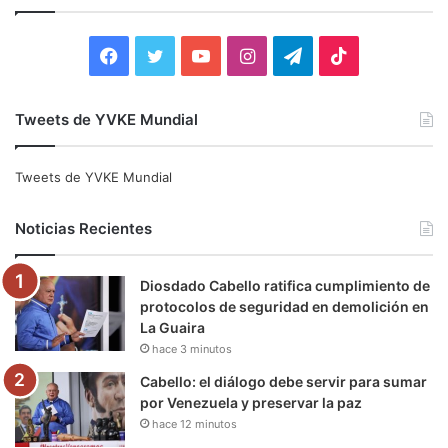
r
:
F
T
Y
I
T
T
a
w
o
n
e
i
Tweets de YVKE Mundial
c
i
u
s
l
k
e
t
T
t
e
T
Tweets de YVKE Mundial
b
t
u
a
g
o
Noticias Recientes
o
e
b
g
r
k
Diosdado Cabello ratifica cumplimiento de
o
r
e
r
a
protocolos de seguridad en demolición en
La Guaira
k
a
m
hace 3 minutos
m
Cabello: el diálogo debe servir para sumar
por Venezuela y preservar la paz
hace 12 minutos