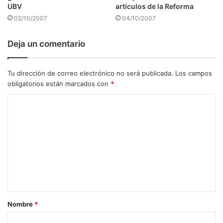
UBV
artículos de la Reforma
02/10/2007
04/10/2007
Deja un comentario
Tu dirección de correo electrónico no será publicada.
Los campos
obligatorios están marcados con
*
C
o
m
e
n
t
a
Nombre
*
r
i