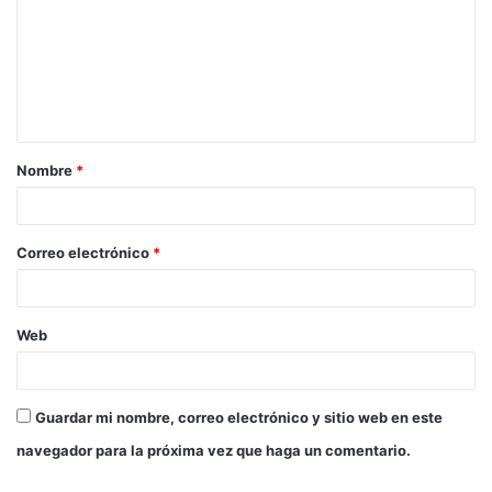
m
e
n
t
a
Nombre
*
r
i
o
Correo electrónico
*
*
Web
Guardar mi nombre, correo electrónico y sitio web en este
navegador para la próxima vez que haga un comentario.