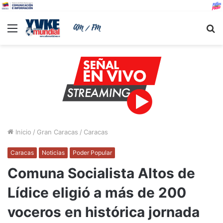
Menu
B
Inicio
/
Gran Caracas
/
Caracas
Caracas
Noticias
Poder Popular
Comuna Socialista Altos de
Lídice eligió a más de 200
voceros en histórica jornada