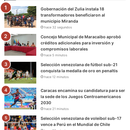
o
e
b
g
r
k
Gobernación del Zulia instala 18
o
r
e
r
a
transformadores beneficiaron al
municipio Miranda
k
a
m
hace 32 segundos
m
Concejo Municipal de Maracaibo aprobó
créditos adicionales para inversión y
compromisos laborales
hace 5 minutos
Selección venezolana de fútbol sub-21
conquista la medalla de oro en penaltis
hace 12 minutos
Caracas encamina su candidatura para ser
la sede de los Juegos Centroamericanos
2030
hace 21 minutos
Selección venezolana de voleibol sub-17
vence a Perú en el Mundial de Chile