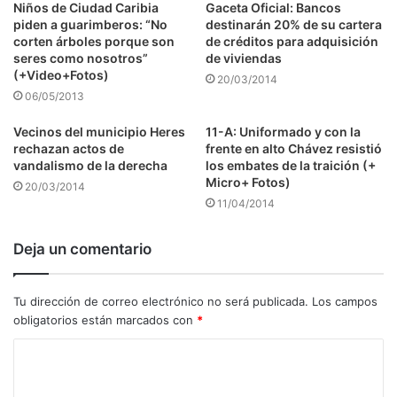
Niños de Ciudad Caribia
Gaceta Oficial: Bancos
piden a guarimberos: “No
destinarán 20% de su cartera
corten árboles porque son
de créditos para adquisición
seres como nosotros”
de viviendas
(+Video+Fotos)
20/03/2014
06/05/2013
Vecinos del municipio Heres
11-A: Uniformado y con la
rechazan actos de
frente en alto Chávez resistió
vandalismo de la derecha
los embates de la traición (+
Micro+ Fotos)
20/03/2014
11/04/2014
Deja un comentario
Tu dirección de correo electrónico no será publicada.
Los campos
obligatorios están marcados con
*
C
o