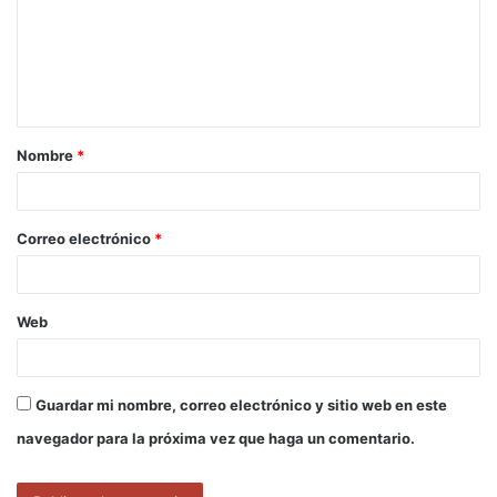
e
n
t
a
Nombre
*
r
i
o
Correo electrónico
*
*
Web
Guardar mi nombre, correo electrónico y sitio web en este
navegador para la próxima vez que haga un comentario.