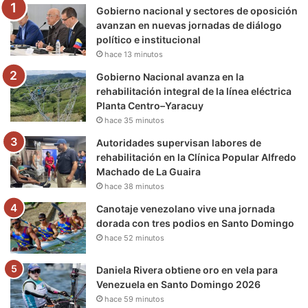
Gobierno nacional y sectores de oposición
o
r
e
r
a
avanzan en nuevas jornadas de diálogo
político e institucional
k
a
m
hace 13 minutos
m
Gobierno Nacional avanza en la
rehabilitación integral de la línea eléctrica
Planta Centro–Yaracuy
hace 35 minutos
Autoridades supervisan labores de
rehabilitación en la Clínica Popular Alfredo
Machado de La Guaira
hace 38 minutos
Canotaje venezolano vive una jornada
dorada con tres podios en Santo Domingo
hace 52 minutos
Daniela Rivera obtiene oro en vela para
Venezuela en Santo Domingo 2026
hace 59 minutos