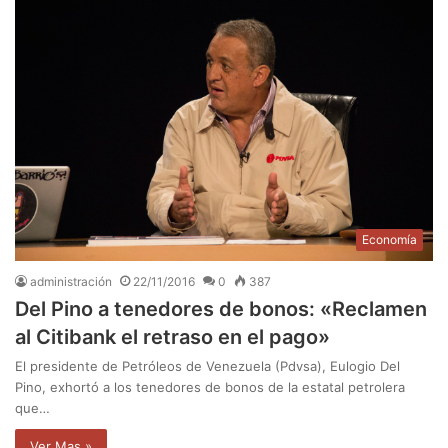
Economía
administración
22/11/2016
0
387
Del Pino a tenedores de bonos: «Reclamen
al Citibank el retraso en el pago»
El presidente de Petróleos de Venezuela (Pdvsa), Eulogio Del
Pino, exhortó a los tenedores de bonos de la estatal petrolera
que…
Ver Mas »