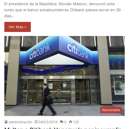
El presidente de la República, Nicolás Maduro, denunció este
lunes que el banco estadounidense Citibank planea cerrar en 30
días…
Ver Mas »
Nacionales
administración
06/03/2015
0
125