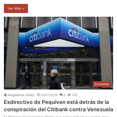
Ver Mas »
Economía
Magdalena Valdez
14/07/2016
0
130
Exdirectivo de Pequiven está detrás de la
conspiración del Citibank contra Venezuela
El “Patriota Cooperante” afirma que estos individuos “están muy