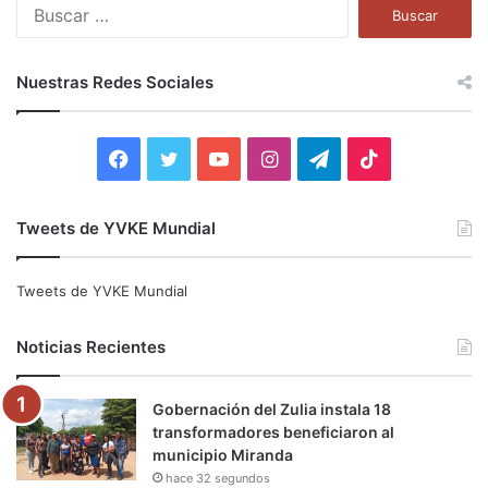
B
u
s
c
Nuestras Redes Sociales
a
r
:
F
T
Y
I
T
T
a
w
o
n
e
i
Tweets de YVKE Mundial
c
i
u
s
l
k
e
t
T
t
e
T
Tweets de YVKE Mundial
b
t
u
a
g
o
Noticias Recientes
o
e
b
g
r
k
Gobernación del Zulia instala 18
o
r
e
r
a
transformadores beneficiaron al
municipio Miranda
k
a
m
hace 32 segundos