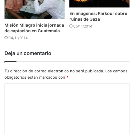
En imágenes: Parkour sobre
ruinas de Gaza
Misión Milagro inicia jornada
05/11/2014
de captación en Guatemala
04/11/2014
Deja un comentario
Tu dirección de correo electrónico no será publicada.
Los campos
obligatorios están marcados con
*
C
o
m
e
n
t