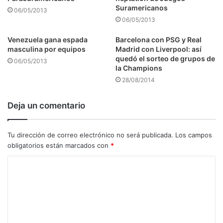
Suramericanos
06/05/2013
06/05/2013
Venezuela gana espada
Barcelona con PSG y Real
masculina por equipos
Madrid con Liverpool: así
quedó el sorteo de grupos de
06/05/2013
la Champions
28/08/2014
Deja un comentario
Tu dirección de correo electrónico no será publicada.
Los campos
obligatorios están marcados con
*
C
o
m
e
n