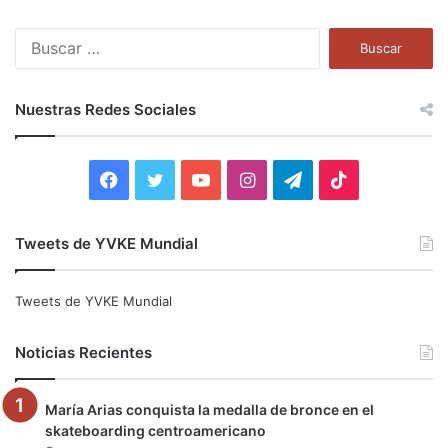
B
u
s
c
Nuestras Redes Sociales
a
r
:
F
T
Y
I
T
T
a
w
o
n
e
i
Tweets de YVKE Mundial
c
i
u
s
l
k
e
t
T
t
e
T
Tweets de YVKE Mundial
b
t
u
a
g
o
Noticias Recientes
o
e
b
g
r
k
María Arias conquista la medalla de bronce en el
o
r
e
r
a
skateboarding centroamericano