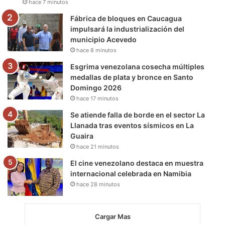
hace 7 minutos
k
a
m
Fábrica de bloques en Caucagua
m
impulsará la industrialización del
municipio Acevedo
hace 8 minutos
Esgrima venezolana cosecha múltiples
medallas de plata y bronce en Santo
Domingo 2026
hace 17 minutos
Se atiende falla de borde en el sector La
Llanada tras eventos sísmicos en La
Guaira
hace 21 minutos
El cine venezolano destaca en muestra
internacional celebrada en Namibia
hace 28 minutos
Cargar Mas