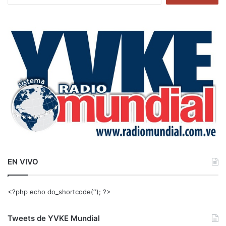
s
c
a
r
:
EN VIVO
<?php echo do_shortcode(‘‘); ?>
Tweets de YVKE Mundial