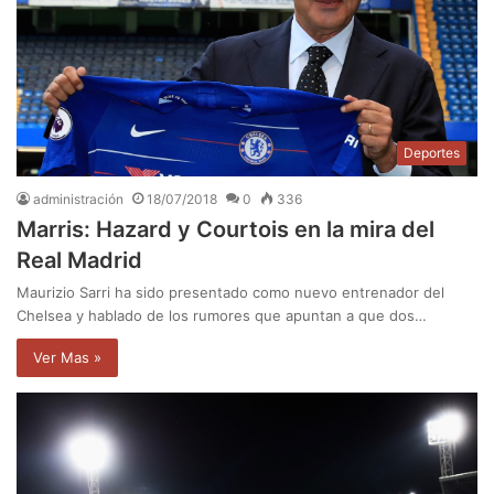
Deportes
administración
18/07/2018
0
336
Marris: Hazard y Courtois en la mira del
Real Madrid
Maurizio Sarri ha sido presentado como nuevo entrenador del
Chelsea y hablado de los rumores que apuntan a que dos…
Ver Mas »