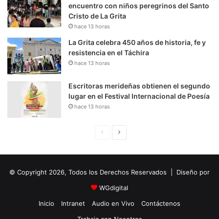
encuentro con niños peregrinos del Santo
Cristo de La Grita
hace 13 horas
La Grita celebra 450 años de historia, fe y
resistencia en el Táchira
hace 13 horas
Escritoras merideñas obtienen el segundo
lugar en el Festival Internacional de Poesía
hace 13 horas
P
S
á
i
g
g
© Copyright 2026, Todos los Derechos Reservados | Diseño por
i
u
n
i
WGdigital
a
e
Inicio
Intranet
Audio en Vivo
Contáctenos
A
n