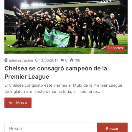
Deportes
administración
13/05/2017
0
196
Chelsea se consagró campeón de la
Premier League
El Chelsea conquistó este viernes el título de la Premier League
de Inglaterra, el sexto de su historia, al imponerse…
Ver Mas »
B
u