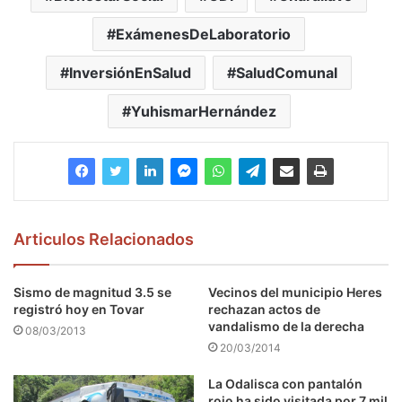
ExámenesDeLaboratorio
InversiónEnSalud
SaludComunal
YuhismarHernández
Articulos Relacionados
Sismo de magnitud 3.5 se
Vecinos del municipio Heres
registró hoy en Tovar
rechazan actos de
vandalismo de la derecha
08/03/2013
20/03/2014
La Odalisca con pantalón
rojo ha sido visitada por 7 mil