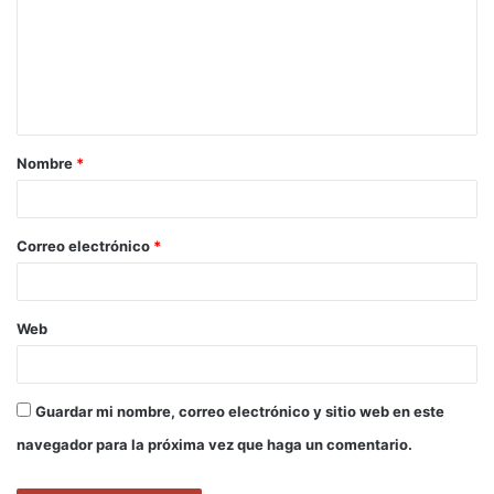
m
e
n
t
a
Nombre
*
r
i
o
Correo electrónico
*
*
Web
Guardar mi nombre, correo electrónico y sitio web en este
navegador para la próxima vez que haga un comentario.