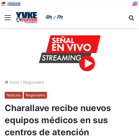
Menu
B
Inicio
/
Regionales
Noticias
Regionales
Charallave recibe nuevos
equipos médicos en sus
centros de atención