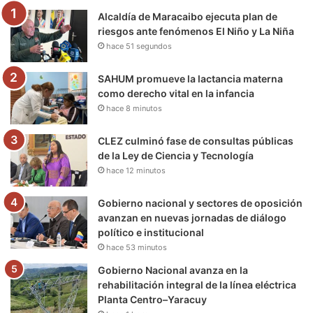
Alcaldía de Maracaibo ejecuta plan de
o
r
e
r
a
riesgos ante fenómenos El Niño y La Niña
hace 51 segundos
k
a
m
m
SAHUM promueve la lactancia materna
como derecho vital en la infancia
hace 8 minutos
CLEZ culminó fase de consultas públicas
de la Ley de Ciencia y Tecnología
hace 12 minutos
Gobierno nacional y sectores de oposición
avanzan en nuevas jornadas de diálogo
político e institucional
hace 53 minutos
Gobierno Nacional avanza en la
rehabilitación integral de la línea eléctrica
Planta Centro–Yaracuy