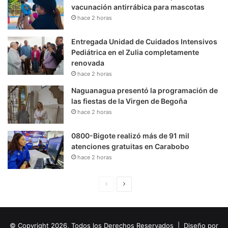
vacunación antirrábica para mascotas
hace 2 horas
Entregada Unidad de Cuidados Intensivos
Pediátrica en el Zulia completamente
renovada
hace 2 horas
Naguanagua presentó la programación de
las fiestas de la Virgen de Begoña
hace 2 horas
0800-Bigote realizó más de 91 mil
atenciones gratuitas en Carabobo
hace 2 horas
P
S
á
i
g
g
© Copyright 2026, Todos los Derechos Reservados | Diseño por
i
u