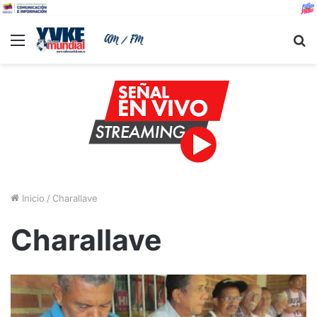
Menu
B
Inicio
/
Charallave
Charallave