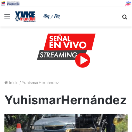
Menu
B
Inicio
/
YuhismarHernández
YuhismarHernández