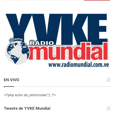
s
c
a
r
:
EN VIVO
<?php echo do_shortcode(‘‘); ?>
Tweets de YVKE Mundial