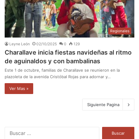
Regionales
Leyne León
02/10/2025
0
129
Charallave inicia fiestas navideñas al ritmo
de aguinaldos y con bambalinas
Este 1 de octubre, familias de Charallave se reunieron en la
plazoleta de la avenida Cristóbal Rojas para adornar y…
Ver Mas »
Siguiente Pagina
B
u