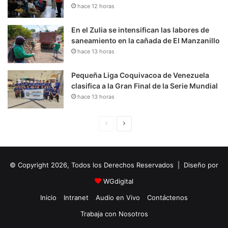
hace 12 horas
En el Zulia se intensifican las labores de
saneamiento en la cañada de El Manzanillo
hace 13 horas
Pequeña Liga Coquivacoa de Venezuela
clasifica a la Gran Final de la Serie Mundial
hace 13 horas
P
S
á
i
g
g
© Copyright 2026, Todos los Derechos Reservados | Diseño por
i
u
n
i
WGdigital
a
e
Inicio
Intranet
Audio en Vivo
Contáctenos
A
n
Trabaja con Nosotros
n
t