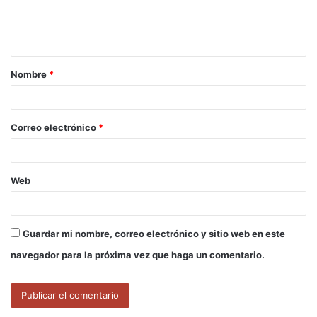
n
t
a
Nombre
*
r
i
o
Correo electrónico
*
*
Web
Guardar mi nombre, correo electrónico y sitio web en este
navegador para la próxima vez que haga un comentario.