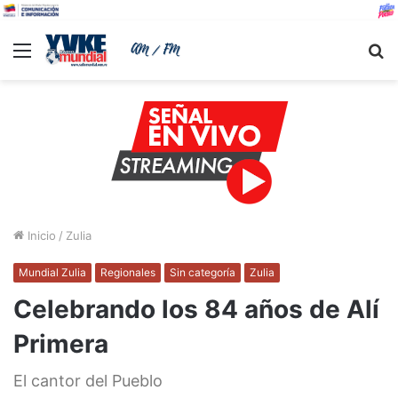
Menu
B
Inicio
/
Zulia
Mundial Zulia
Regionales
Sin categoría
Zulia
Celebrando los 84 años de Alí
Primera
El cantor del Pueblo