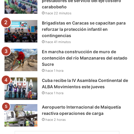
prestadores de servicio del eje costero
carabobeño
k
a
m
hace 22 minutos
m
Brigadistas en Caracas se capacitan para
reforzar la protección infantil en
contingencias
hace 41 minutos
En marcha construcción de muro de
contención del río Manzanares del estado
Sucre
hace 1 hora
Cuba recibe la IV Asamblea Continental de
ALBA Movimientos este jueves
hace 1 hora
Aeropuerto Internacional de Maiquetía
reactiva operaciones de carga
hace 2 horas