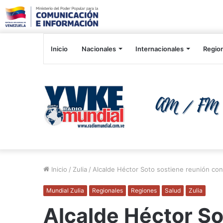
Inicio
Nacionales
Internacionales
Regio
Inicio
/
Zulia
/
Alcalde Héctor Soto sostiene reunión co
Mundial Zulia
Regionales
Regiones
Salud
Zulia
Alcalde Héctor So