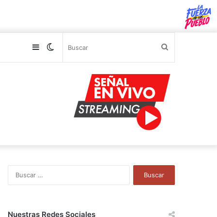
Sidebar
Switch
Buscar
skin
B
u
s
c
a
Nuestras Redes Sociales