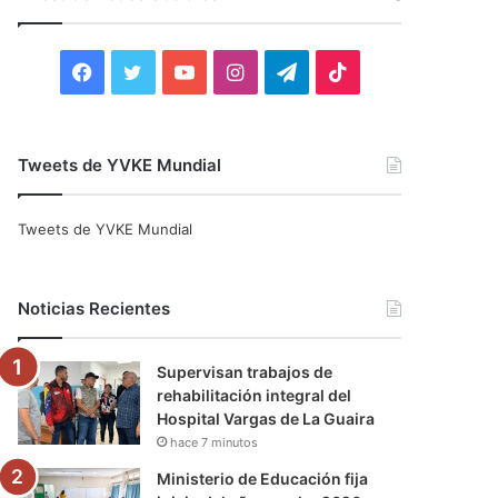
r
:
F
T
Y
I
T
T
a
w
o
n
e
i
c
i
u
s
l
k
Tweets de YVKE Mundial
e
t
T
t
e
T
Tweets de YVKE Mundial
b
t
u
a
g
o
o
e
b
g
r
k
Noticias Recientes
o
r
e
r
a
Supervisan trabajos de
k
a
m
rehabilitación integral del
Hospital Vargas de La Guaira
m
hace 7 minutos
Ministerio de Educación fija