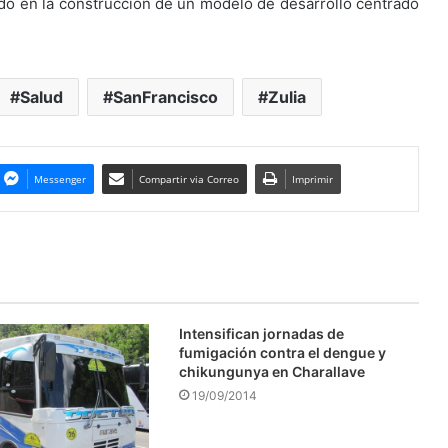
ando en la construcción de un modelo de desarrollo centrado
Salud
SanFrancisco
Zulia
Messenger
Compartir via Correo
Imprimir
Intensifican jornadas de
fumigación contra el dengue y
chikungunya en Charallave
19/09/2014