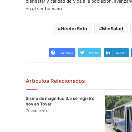
bienestar y calidad de vida a la población, avanz
en el ser humano.
HéctorSoto
MinSalud
Facebook
Twitter
LinkedIn
Articulos Relacionados
Sismo de magnitud 3.5 se registró
hoy en Tovar
08/03/2013