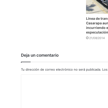
Línea de tra
Casarapa au
incurriendo e
especulació
21/08/2014
Deja un comentario
Tu dirección de correo electrónico no será publicada.
Los
C
o
m
e
n