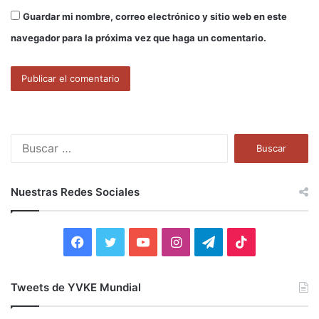
Guardar mi nombre, correo electrónico y sitio web en este
navegador para la próxima vez que haga un comentario.
B
u
s
c
Nuestras Redes Sociales
a
r
:
F
T
Y
I
T
T
a
w
o
n
e
i
Tweets de YVKE Mundial
c
i
u
s
l
k