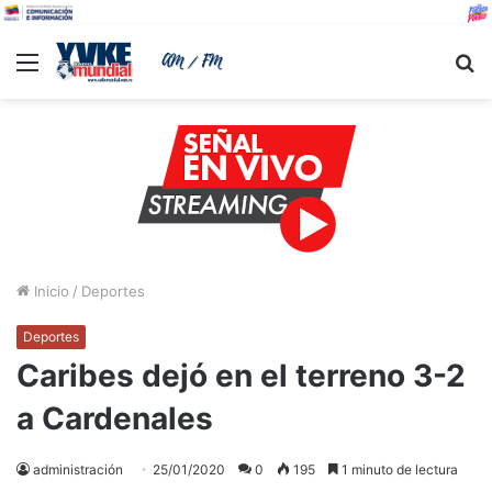
Menu
B
Inicio
/
Deportes
Deportes
Caribes dejó en el terreno 3-2
a Cardenales
administración
25/01/2020
0
195
1 minuto de lectura