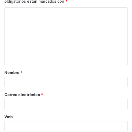
obligatorios están marcados con
*
C
o
m
e
n
t
a
Nombre
*
r
i
o
Correo electrónico
*
*
Web