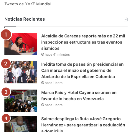
e
t
T
t
e
T
Tweets de YVKE Mundial
b
t
u
a
g
o
Noticias Recientes
o
e
b
g
r
k
Alcaldía de Caracas reporta más de 22 mil
o
r
e
r
a
inspecciones estructurales tras eventos
sísmicos
k
a
m
hace 41 minutos
m
Inédita toma de posesión presidencial en
Cali marca el inicio del gobierno de
Abelardo de la Espriella en Colombia
hace 1 hora
Marca País y Hotel Cayena se unen en
favor de lo hecho en Venezuela
hace 1 hora
Saime despliega la Ruta «José Gregorio
Hernández» para garantizar la cedulación
a domicilio