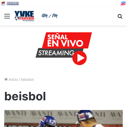
Menu
B
Inicio
/
beisbol
beisbol