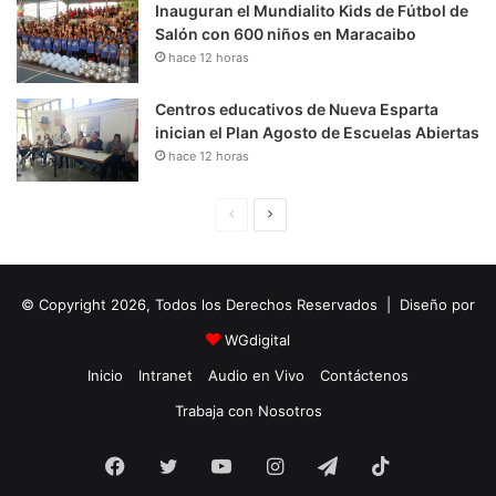
Inauguran el Mundialito Kids de Fútbol de
Salón con 600 niños en Maracaibo
hace 12 horas
Centros educativos de Nueva Esparta
inician el Plan Agosto de Escuelas Abiertas
hace 12 horas
P
S
á
i
g
g
© Copyright 2026, Todos los Derechos Reservados | Diseño por
i
u
n
i
WGdigital
a
e
Inicio
Intranet
Audio en Vivo
Contáctenos
A
n
Trabaja con Nosotros
n
t
Facebook
Twitter
YouTube
t
e
Instagram
Telegram
TikTok
e
P