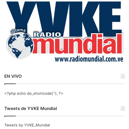
a
r
:
EN VIVO
<?php echo do_shortcode(‘‘); ?>
Tweets de YVKE Mundial
Tweets by YVKE_Mundial