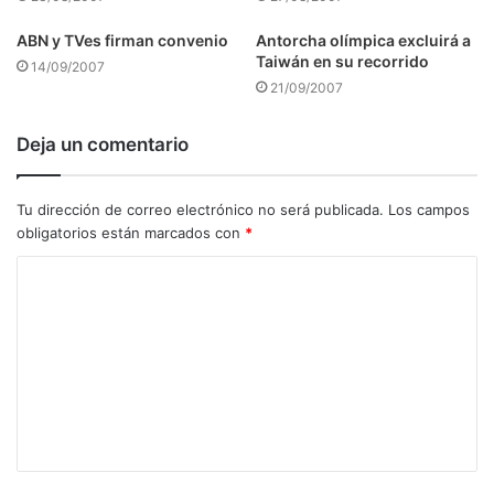
ABN y TVes firman convenio
Antorcha olímpica excluirá a
Taiwán en su recorrido
14/09/2007
21/09/2007
Deja un comentario
Tu dirección de correo electrónico no será publicada.
Los campos
obligatorios están marcados con
*
C
o
m
e
n
t
a