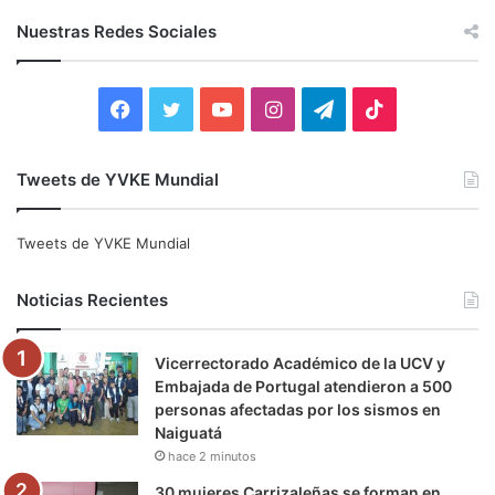
c
Nuestras Redes Sociales
a
r
:
F
T
Y
I
T
T
a
w
o
n
e
i
Tweets de YVKE Mundial
c
i
u
s
l
k
e
t
T
t
e
T
Tweets de YVKE Mundial
b
t
u
a
g
o
Noticias Recientes
o
e
b
g
r
k
Vicerrectorado Académico de la UCV y
o
r
e
r
a
Embajada de Portugal atendieron a 500
personas afectadas por los sismos en
k
a
m
Naiguatá
hace 2 minutos
m
30 mujeres Carrizaleñas se forman en