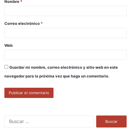
Nombre
*
r
i
o
Correo electrónico
*
*
Web
Guardar mi nombre, correo electrónico y sitio web en este
navegador para la próxima vez que haga un comentario.
B
u
s