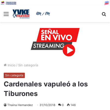
Menu
B
Inicio
/
Sin categoría
Sin categoría
Cardenales vapuleó a los
Tiburones
Thaina Hernandez
31/10/2018
0
146