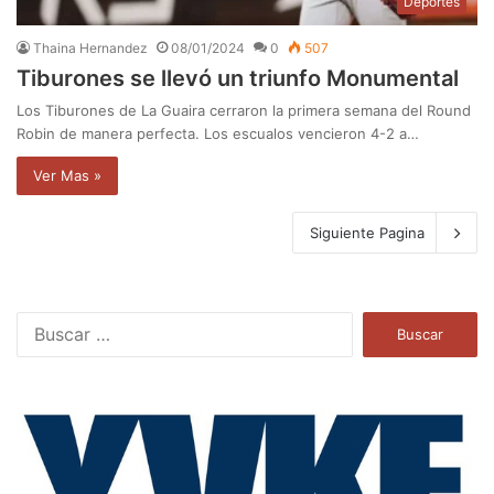
Deportes
Thaina Hernandez
08/01/2024
0
507
Tiburones se llevó un triunfo Monumental
Los Tiburones de La Guaira cerraron la primera semana del Round
Robin de manera perfecta. Los escualos vencieron 4-2 a…
Ver Mas »
Siguiente Pagina
B
u
s
c
a
r
: