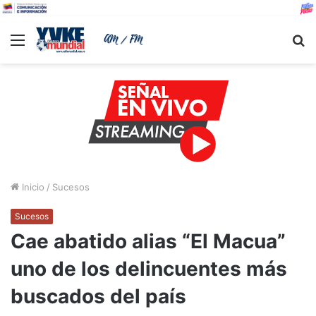
Menu
B
Inicio
/
Sucesos
Sucesos
Cae abatido alias “El Macua”
uno de los delincuentes más
buscados del país