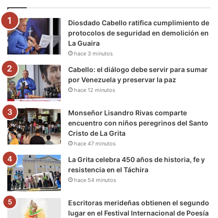
o
e
b
g
r
k
Diosdado Cabello ratifica cumplimiento de
o
r
e
r
a
protocolos de seguridad en demolición en
La Guaira
k
a
m
hace 3 minutos
m
Cabello: el diálogo debe servir para sumar
por Venezuela y preservar la paz
hace 12 minutos
Monseñor Lisandro Rivas comparte
encuentro con niños peregrinos del Santo
Cristo de La Grita
hace 47 minutos
La Grita celebra 450 años de historia, fe y
resistencia en el Táchira
hace 54 minutos
Escritoras merideñas obtienen el segundo
lugar en el Festival Internacional de Poesía