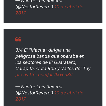
— Néstor Luis Reverol
(@NestorReverol)
10 de abril de
2017
3/4 El "Macua" dirigía una
peligrosa banda que operaba en
los sectores de El Guarataro,
Carapita, Cota 905 y Valles del Tuy
pic.twitter.com/JiUtkxcuKd
— Néstor Luis Reverol
(@NestorReverol)
10 de abril de
2017