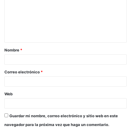
m
e
n
t
a
Nombre
*
r
i
o
Correo electrónico
*
*
Web
Guardar mi nombre, correo electrónico y sitio web en este
navegador para la próxima vez que haga un comentario.