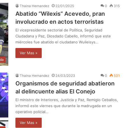
Thaina Hernandez
22/01/2025
0
315
Abatido “Wilexis” Acevedo, pran
involucrado en actos terroristas
El vicepresidente sectorial de Política, Seguridad
Ciudadana y Paz, Diosdado Cabello, informó que este
miércoles fue abatido el ciudadano Wuileisys…
Ver Mas »
da
Thaina Hernandez
24/03/2023
0
531
Organismos de seguridad abatieron
al delincuente alias El Conejo
El ministro de Interiores, Justicia y Paz, Remigio Ceballos,
informó este viernes que durante la madrugada en un
operativo policial…
Ver Mas »