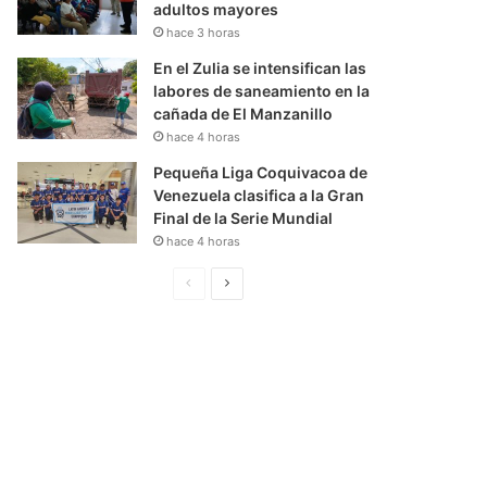
adultos mayores
hace 3 horas
En el Zulia se intensifican las
labores de saneamiento en la
cañada de El Manzanillo
hace 4 horas
Pequeña Liga Coquivacoa de
Venezuela clasifica a la Gran
Final de la Serie Mundial
hace 4 horas
P
S
á
i
g
g
i
u
n
i
a
e
A
n