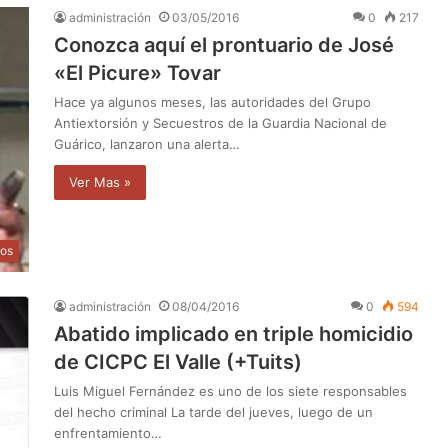
administración
03/05/2016
0
217
Conozca aquí el prontuario de José
«El Picure» Tovar
Hace ya algunos meses, las autoridades del Grupo
Antiextorsión y Secuestros de la Guardia Nacional de
Guárico, lanzaron una alerta…
Ver Mas »
os
administración
08/04/2016
0
594
Abatido implicado en triple homicidio
de CICPC El Valle (+Tuits)
Luis Miguel Fernández es uno de los siete responsables
del hecho criminal La tarde del jueves, luego de un
enfrentamiento…