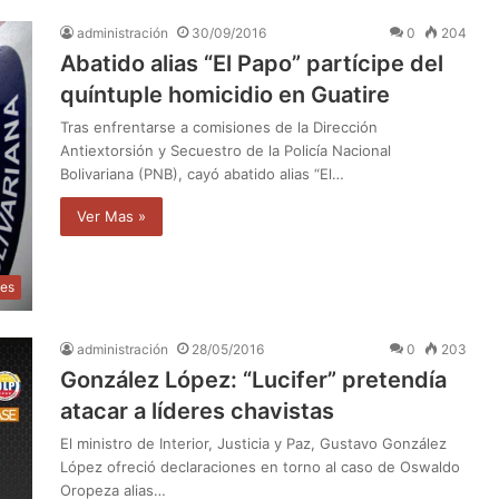
administración
30/09/2016
0
204
Abatido alias “El Papo” partícipe del
quíntuple homicidio en Guatire
Tras enfrentarse a comisiones de la Dirección
Antiextorsión y Secuestro de la Policía Nacional
Bolivariana (PNB), cayó abatido alias “El…
Ver Mas »
les
administración
28/05/2016
0
203
González López: “Lucifer” pretendía
atacar a líderes chavistas
El ministro de Interior, Justicia y Paz, Gustavo González
López ofreció declaraciones en torno al caso de Oswaldo
Oropeza alias…