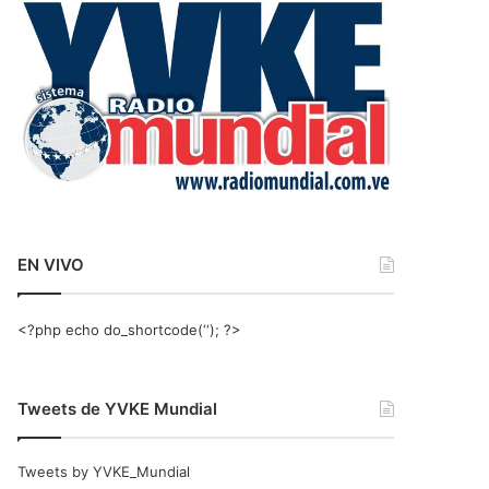
r
:
EN VIVO
<?php echo do_shortcode(‘‘); ?>
Tweets de YVKE Mundial
Tweets by YVKE_Mundial