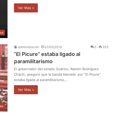
Ver Mas »
os
administración
03/05/2016
0
353
“El Picure” estaba ligado al
paramilitarismo
El gobernador del estado Guárico, Ramón Rodríguez
Chacín, aseguró que la banda liderada por "El Picure"
estaba ligada al paramilitarismo,…
Ver Mas »
les