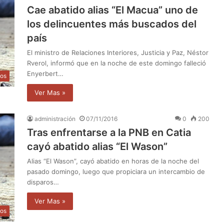
Cae abatido alias “El Macua” uno de
los delincuentes más buscados del
país
El ministro de Relaciones Interiores, Justicia y Paz, Néstor
Rverol, informó que en la noche de este domingo falleció
Enyerbert…
os
Ver Mas »
administración
07/11/2016
0
200
Tras enfrentarse a la PNB en Catia
cayó abatido alias “El Wason”
Alias “El Wason”, cayó abatido en horas de la noche del
pasado domingo, luego que propiciara un intercambio de
disparos…
Ver Mas »
os