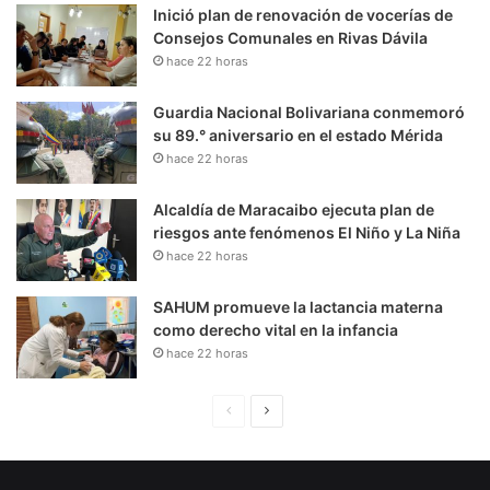
Inició plan de renovación de vocerías de
Consejos Comunales en Rivas Dávila
hace 22 horas
Guardia Nacional Bolivariana conmemoró
su 89.° aniversario en el estado Mérida
hace 22 horas
Alcaldía de Maracaibo ejecuta plan de
riesgos ante fenómenos El Niño y La Niña
hace 22 horas
SAHUM promueve la lactancia materna
como derecho vital en la infancia
hace 22 horas
P
S
á
i
g
g