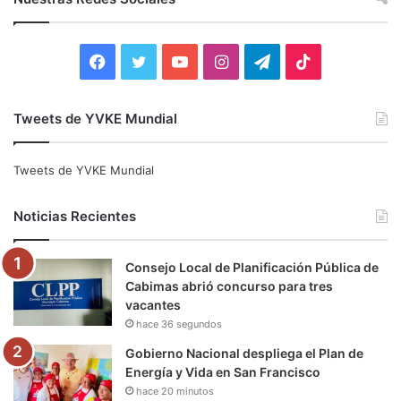
a
r
:
F
T
Y
I
T
T
a
w
o
n
e
i
Tweets de YVKE Mundial
c
i
u
s
l
k
e
t
T
t
e
T
Tweets de YVKE Mundial
b
t
u
a
g
o
Noticias Recientes
o
e
b
g
r
k
Consejo Local de Planificación Pública de
o
r
e
r
a
Cabimas abrió concurso para tres
vacantes
k
a
m
hace 36 segundos
m
Gobierno Nacional despliega el Plan de
Energía y Vida en San Francisco
hace 20 minutos