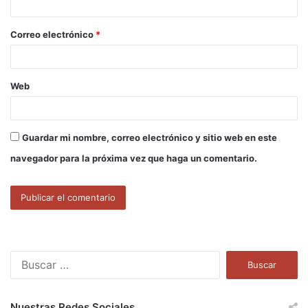
i
o
Correo electrónico
*
*
Web
Guardar mi nombre, correo electrónico y sitio web en este
navegador para la próxima vez que haga un comentario.
B
u
s
c
Nuestras Redes Sociales