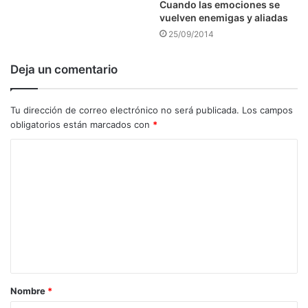
Cuando las emociones se
vuelven enemigas y aliadas
25/09/2014
Deja un comentario
Tu dirección de correo electrónico no será publicada.
Los campos
obligatorios están marcados con
*
C
o
m
e
n
t
a
Nombre
*
r