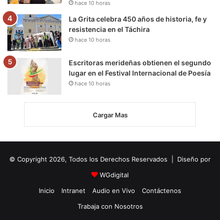
hace 10 horas
La Grita celebra 450 años de historia, fe y
resistencia en el Táchira
hace 10 horas
Escritoras merideñas obtienen el segundo
lugar en el Festival Internacional de Poesía
hace 10 horas
Cargar Mas
© Copyright 2026, Todos los Derechos Reservados | Diseño por
WGdigital
Inicio
Intranet
Audio en Vivo
Contáctenos
Trabaja con Nosotros