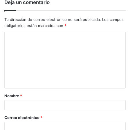
Deja un comentario
Tu dirección de correo electrónico no será publicada.
Los campos
obligatorios están marcados con
*
C
o
m
e
n
t
a
Nombre
*
r
i
o
Correo electrónico
*
*