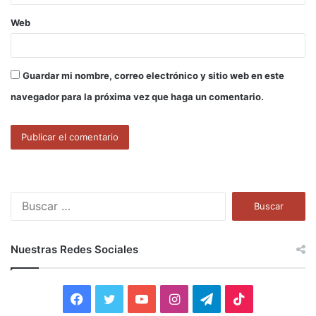
Web
Guardar mi nombre, correo electrónico y sitio web en este
navegador para la próxima vez que haga un comentario.
B
u
s
c
Nuestras Redes Sociales
a
r
:
F
T
Y
I
T
T