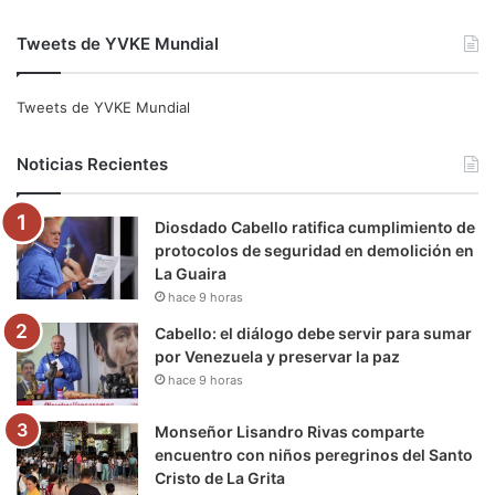
a
w
o
n
e
i
Tweets de YVKE Mundial
c
i
u
s
l
k
e
t
T
t
e
T
Tweets de YVKE Mundial
b
t
u
a
g
o
Noticias Recientes
o
e
b
g
r
k
Diosdado Cabello ratifica cumplimiento de
o
r
e
r
a
protocolos de seguridad en demolición en
La Guaira
k
a
m
hace 9 horas
m
Cabello: el diálogo debe servir para sumar
por Venezuela y preservar la paz
hace 9 horas
Monseñor Lisandro Rivas comparte
encuentro con niños peregrinos del Santo
Cristo de La Grita