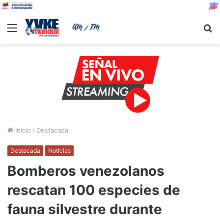
Menu
B
Inicio
/
Destacada
Destacada
Noticias
Bomberos venezolanos
rescatan 100 especies de
fauna silvestre durante