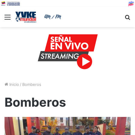
Menu
B
Inicio
/
Bomberos
Bomberos