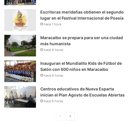
Escritoras merideñas obtienen el segundo
lugar en el Festival Internacional de Poesía
hace 1 hora
Maracaibo se prepara para ser una ciudad
más humanista
hace 6 horas
Inauguran el Mundialito Kids de Fútbol de
Salón con 600 niños en Maracaibo
hace 6 horas
Centros educativos de Nueva Esparta
inician el Plan Agosto de Escuelas Abiertas
hace 6 horas
P
S
á
i