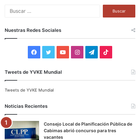
B
u
s
c
Nuestras Redes Sociales
a
r
:
F
T
Y
I
T
T
a
w
o
n
e
i
Tweets de YVKE Mundial
c
i
u
s
l
k
e
t
T
t
e
T
Tweets de YVKE Mundial
b
t
u
a
g
o
Noticias Recientes
o
e
b
g
r
k
Consejo Local de Planificación Pública de
o
r
e
r
a
Cabimas abrió concurso para tres
vacantes
k
a
m