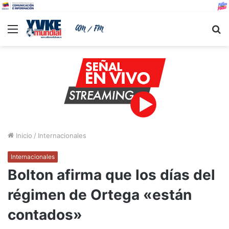
Menu
B
Inicio
/
Internacionales
Internacionales
Bolton afirma que los días del
régimen de Ortega «están
contados»