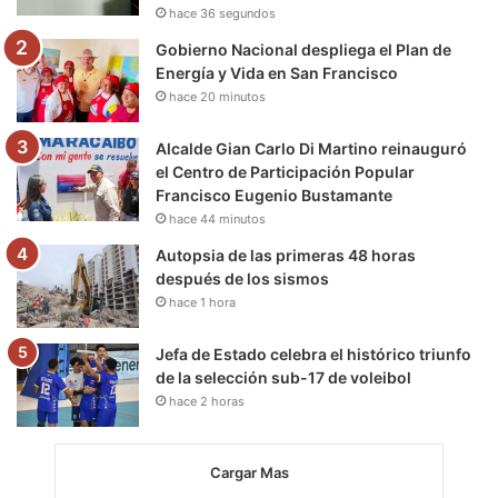
hace 36 segundos
m
Gobierno Nacional despliega el Plan de
Energía y Vida en San Francisco
hace 20 minutos
Alcalde Gian Carlo Di Martino reinauguró
el Centro de Participación Popular
Francisco Eugenio Bustamante
hace 44 minutos
Autopsia de las primeras 48 horas
después de los sismos
hace 1 hora
Jefa de Estado celebra el histórico triunfo
de la selección sub-17 de voleibol
hace 2 horas
Cargar Mas