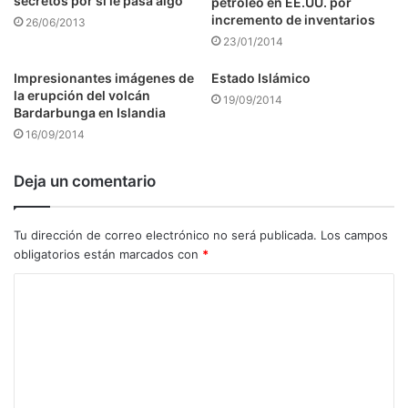
secretos por si le pasa algo
petróleo en EE.UU. por
incremento de inventarios
26/06/2013
23/01/2014
Impresionantes imágenes de
Estado Islámico
la erupción del volcán
19/09/2014
Bardarbunga en Islandia
16/09/2014
Deja un comentario
Tu dirección de correo electrónico no será publicada.
Los campos
obligatorios están marcados con
*
C
o
m
e
n