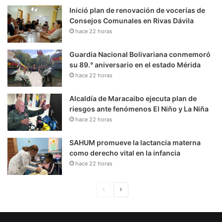
Inició plan de renovación de vocerías de
Consejos Comunales en Rivas Dávila
hace 22 horas
Guardia Nacional Bolivariana conmemoró
su 89.° aniversario en el estado Mérida
hace 22 horas
Alcaldía de Maracaibo ejecuta plan de
riesgos ante fenómenos El Niño y La Niña
hace 22 horas
SAHUM promueve la lactancia materna
como derecho vital en la infancia
hace 22 horas
P
S
á
i
g
g