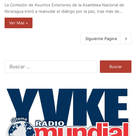
La Comisión de Asuntos Exteriores de la Asamblea Nacional de
Nicaragua instó a reanudar el diálogo por la paz, tras más de…
Ver Mas »
Siguiente Pagina
B
u
s
c
a
r
: