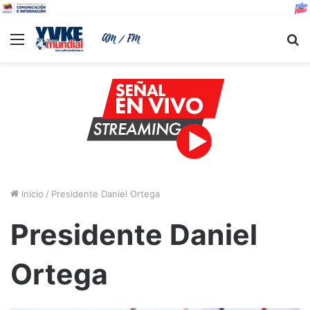
Menu
B
Inicio
/
Presidente Daniel Ortega
Presidente Daniel
Ortega