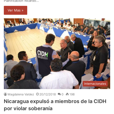
Planificación Ricardo…
Ver Mas »
Internacionales
Magdalena Valdez
20/12/2018
0
198
Nicaragua expulsó a miembros de la CIDH
por violar soberanía