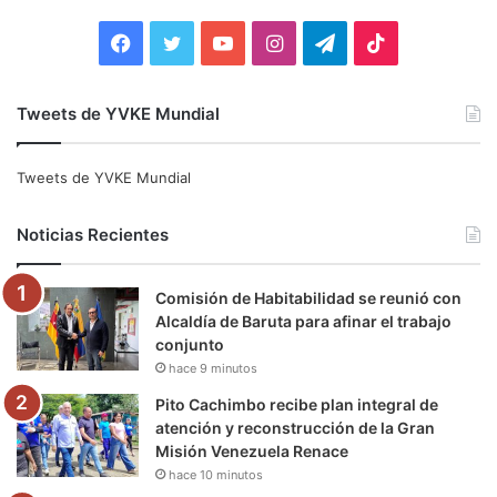
r
:
F
T
Y
I
T
T
a
w
o
n
e
i
Tweets de YVKE Mundial
c
i
u
s
l
k
e
t
T
t
e
T
Tweets de YVKE Mundial
b
t
u
a
g
o
Noticias Recientes
o
e
b
g
r
k
Comisión de Habitabilidad se reunió con
o
r
e
r
a
Alcaldía de Baruta para afinar el trabajo
conjunto
k
a
m
hace 9 minutos
m
Pito Cachimbo recibe plan integral de
atención y reconstrucción de la Gran
Misión Venezuela Renace
hace 10 minutos