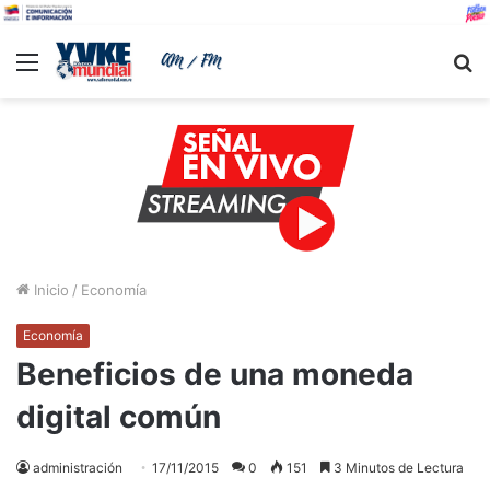
Menu
B
Inicio
/
Economía
Economía
Beneficios de una moneda
digital común
administración
17/11/2015
0
151
3 Minutos de Lectura