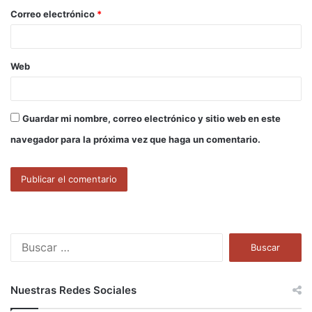
o
Correo electrónico
*
*
Web
Guardar mi nombre, correo electrónico y sitio web en este
navegador para la próxima vez que haga un comentario.
B
u
s
c
Nuestras Redes Sociales
a