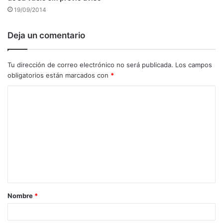
19/09/2014
Deja un comentario
Tu dirección de correo electrónico no será publicada.
Los campos
obligatorios están marcados con
*
C
o
m
e
n
t
a
Nombre
*
r
i