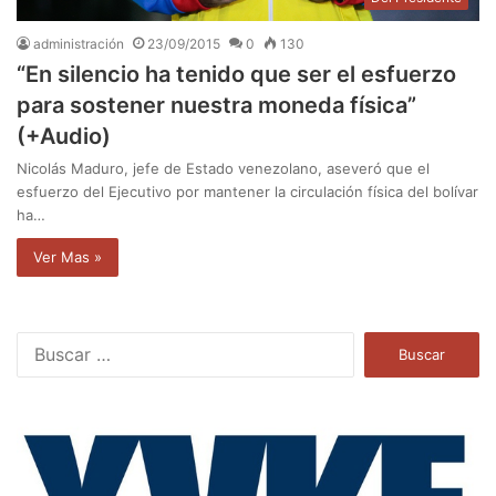
administración
23/09/2015
0
130
“En silencio ha tenido que ser el esfuerzo
para sostener nuestra moneda física”
(+Audio)
Nicolás Maduro, jefe de Estado venezolano, aseveró que el
esfuerzo del Ejecutivo por mantener la circulación física del bolívar
ha…
Ver Mas »
B
u
s
c
a
r
: