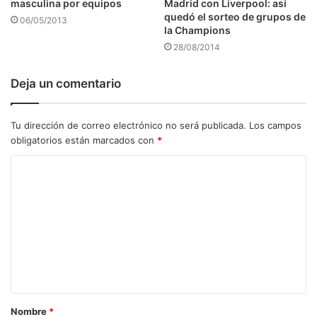
masculina por equipos
Madrid con Liverpool: así
quedó el sorteo de grupos de
06/05/2013
la Champions
28/08/2014
Deja un comentario
Tu dirección de correo electrónico no será publicada.
Los campos
obligatorios están marcados con
*
C
o
m
e
n
t
a
Nombre
*
r