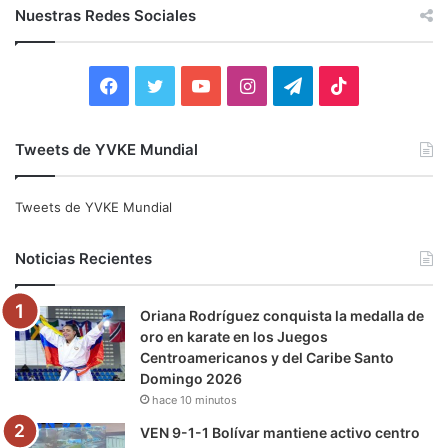
c
Nuestras Redes Sociales
a
r
:
F
T
Y
I
T
T
a
w
o
n
e
i
Tweets de YVKE Mundial
c
i
u
s
l
k
e
t
T
t
e
T
Tweets de YVKE Mundial
b
t
u
a
g
o
Noticias Recientes
o
e
b
g
r
k
Oriana Rodríguez conquista la medalla de
o
r
e
r
a
oro en karate en los Juegos
Centroamericanos y del Caribe Santo
k
a
m
Domingo 2026
hace 10 minutos
m
VEN 9-1-1 Bolívar mantiene activo centro