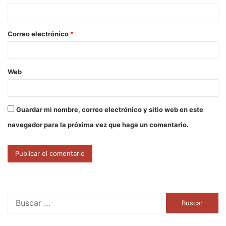
i
o
Correo electrónico
*
*
Web
Guardar mi nombre, correo electrónico y sitio web en este
navegador para la próxima vez que haga un comentario.
B
u
s