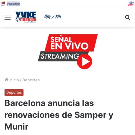
Menu
B
Inicio
/
Deportes
Deportes
Barcelona anuncia las
renovaciones de Samper y
Munir