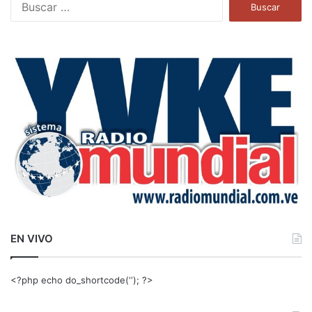
u
s
c
a
r
:
EN VIVO
<?php echo do_shortcode(‘‘); ?>