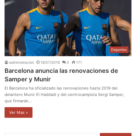
Deportes
administración
19/07/2016
0
171
Barcelona anuncia las renovaciones de
Samper y Munir
El Barcelona ha oficializado las renovaciones hasta 2019 del
delantero Munir El Haddadi y del centrocampista Sergi Samper,
que firmarán…
Ver Mas »
B