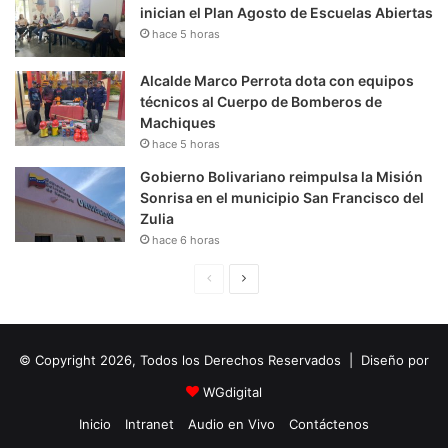
inician el Plan Agosto de Escuelas Abiertas
hace 5 horas
Alcalde Marco Perrota dota con equipos
técnicos al Cuerpo de Bomberos de
Machiques
hace 5 horas
Gobierno Bolivariano reimpulsa la Misión
Sonrisa en el municipio San Francisco del
Zulia
hace 6 horas
P
S
á
i
g
g
© Copyright 2026, Todos los Derechos Reservados | Diseño por
i
u
n
i
WGdigital
a
e
Inicio
Intranet
Audio en Vivo
Contáctenos
A
n