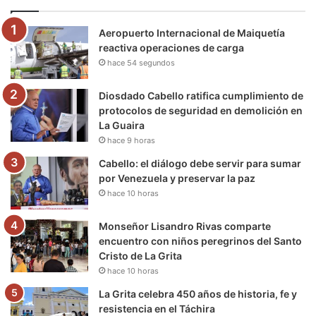
o
e
b
g
r
k
Aeropuerto Internacional de Maiquetía
o
r
e
r
a
reactiva operaciones de carga
hace 54 segundos
k
a
m
m
Diosdado Cabello ratifica cumplimiento de
protocolos de seguridad en demolición en
La Guaira
hace 9 horas
Cabello: el diálogo debe servir para sumar
por Venezuela y preservar la paz
hace 10 horas
Monseñor Lisandro Rivas comparte
encuentro con niños peregrinos del Santo
Cristo de La Grita
hace 10 horas
La Grita celebra 450 años de historia, fe y
resistencia en el Táchira