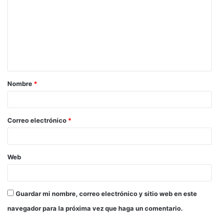
m
e
n
t
a
Nombre
*
r
i
o
Correo electrónico
*
*
Web
Guardar mi nombre, correo electrónico y sitio web en este
navegador para la próxima vez que haga un comentario.