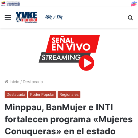
Menu
B
Inicio
/
Destacada
Destacada
Poder Popular
Regionales
Minppau, BanMujer e INTI
fortalecen programa «Mujeres
Conuqueras» en el estado