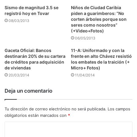
Sismo de magnitud 3.5 se
Niños de Ciudad Caribia
registró hoy en Tovar
piden a guarimberos: “No
corten árboles porque son
08/03/2013
seres como nosotros”
(+Video+Fotos)
06/05/2013
Gaceta Oficial: Bancos
11-A: Uniformado y con la
destinarán 20% de su cartera
frente en alto Chávez resistió
de créditos para adquisición
los embates de la traición (+
de viviendas
Micro+ Fotos)
20/03/2014
11/04/2014
Deja un comentario
Tu dirección de correo electrónico no será publicada.
Los campos
obligatorios están marcados con
*
C
o