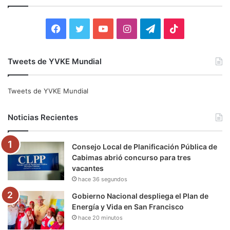
r
:
F
T
Y
I
T
T
a
w
o
n
e
i
Tweets de YVKE Mundial
c
i
u
s
l
k
e
t
T
t
e
T
Tweets de YVKE Mundial
b
t
u
a
g
o
Noticias Recientes
o
e
b
g
r
k
Consejo Local de Planificación Pública de
o
r
e
r
a
Cabimas abrió concurso para tres
vacantes
k
a
m
hace 36 segundos
m
Gobierno Nacional despliega el Plan de
Energía y Vida en San Francisco
hace 20 minutos