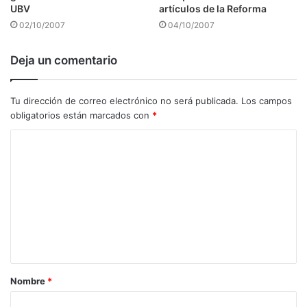
UBV
artículos de la Reforma
02/10/2007
04/10/2007
Deja un comentario
Tu dirección de correo electrónico no será publicada.
Los campos
obligatorios están marcados con
*
C
o
m
e
n
t
a
Nombre
*
r
i