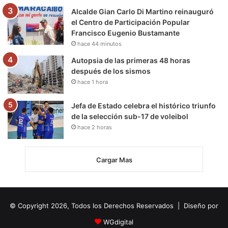
Alcalde Gian Carlo Di Martino reinauguró
el Centro de Participación Popular
Francisco Eugenio Bustamante
hace 44 minutos
Autopsia de las primeras 48 horas
después de los sismos
hace 1 hora
Jefa de Estado celebra el histórico triunfo
de la selección sub-17 de voleibol
hace 2 horas
Cargar Mas
© Copyright 2026, Todos los Derechos Reservados | Diseño por
WGdigital