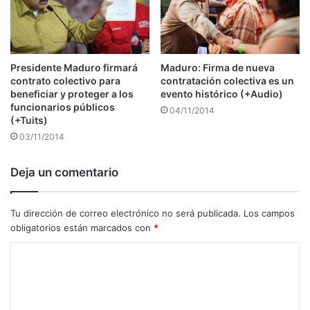
Presidente Maduro firmará
Maduro: Firma de nueva
contrato colectivo para
contratación colectiva es un
beneficiar y proteger a los
evento histórico (+Audio)
funcionarios públicos
04/11/2014
(+Tuits)
03/11/2014
Deja un comentario
Tu dirección de correo electrónico no será publicada.
Los campos
obligatorios están marcados con
*
C
o
m