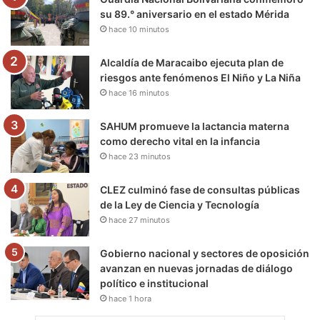
o
r
e
r
a
su 89.° aniversario en el estado Mérida
hace 10 minutos
k
a
m
m
Alcaldía de Maracaibo ejecuta plan de
riesgos ante fenómenos El Niño y La Niña
hace 16 minutos
SAHUM promueve la lactancia materna
como derecho vital en la infancia
hace 23 minutos
CLEZ culminó fase de consultas públicas
de la Ley de Ciencia y Tecnología
hace 27 minutos
Gobierno nacional y sectores de oposición
avanzan en nuevas jornadas de diálogo
político e institucional
hace 1 hora