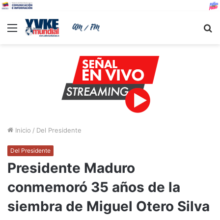
Menu
B
Inicio
/
Del Presidente
Del Presidente
Presidente Maduro
conmemoró 35 años de la
siembra de Miguel Otero Silva