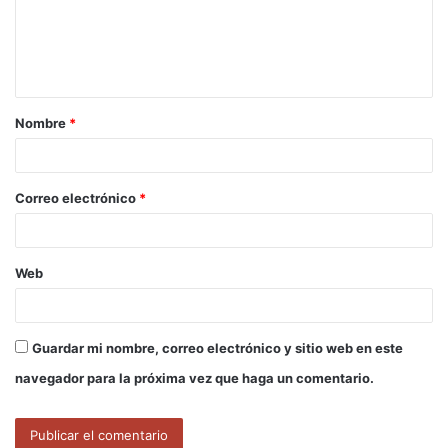
e
n
t
a
Nombre
*
r
i
o
Correo electrónico
*
*
Web
Guardar mi nombre, correo electrónico y sitio web en este
navegador para la próxima vez que haga un comentario.