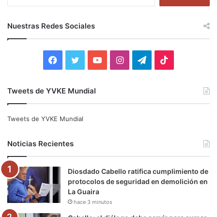
u
s
c
Nuestras Redes Sociales
a
r
:
F
T
Y
I
T
T
a
w
o
n
e
i
Tweets de YVKE Mundial
c
i
u
s
l
k
e
t
T
t
e
T
Tweets de YVKE Mundial
b
t
u
a
g
o
Noticias Recientes
o
e
b
g
r
k
Diosdado Cabello ratifica cumplimiento de
o
r
e
r
a
protocolos de seguridad en demolición en
La Guaira
k
a
m
hace 3 minutos
m