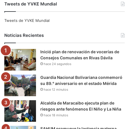
Tweets de YVKE Mundial
c
i
u
s
l
k
e
t
T
t
e
T
Tweets de YVKE Mundial
b
t
u
a
g
o
Noticias Recientes
o
e
b
g
r
k
Inició plan de renovación de vocerías de
o
r
e
r
a
Consejos Comunales en Rivas Dávila
hace 24 segundos
k
a
m
m
Guardia Nacional Bolivariana conmemoró
su 89.° aniversario en el estado Mérida
hace 12 minutos
Alcaldía de Maracaibo ejecuta plan de
riesgos ante fenómenos El Niño y La Niña
hace 18 minutos
SAHUM promueve la lactancia materna