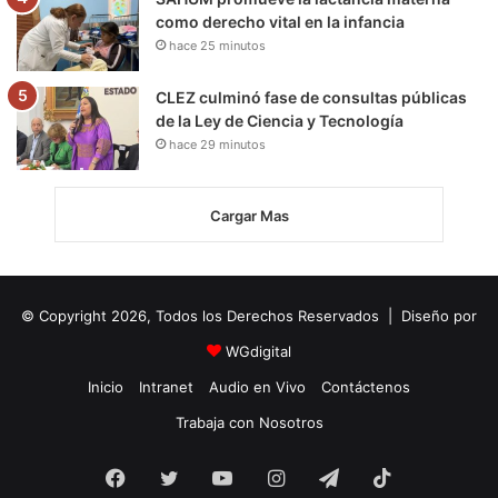
como derecho vital en la infancia
hace 25 minutos
CLEZ culminó fase de consultas públicas
de la Ley de Ciencia y Tecnología
hace 29 minutos
Cargar Mas
© Copyright 2026, Todos los Derechos Reservados | Diseño por
WGdigital
Inicio
Intranet
Audio en Vivo
Contáctenos
Trabaja con Nosotros
Facebook
Twitter
YouTube
Instagram
Telegram
TikTok