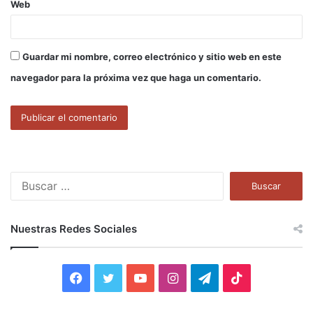
Web
Guardar mi nombre, correo electrónico y sitio web en este
navegador para la próxima vez que haga un comentario.
B
u
s
c
Nuestras Redes Sociales
a
r
:
F
T
Y
I
T
T
a
w
o
n
e
i