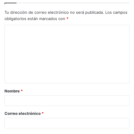
Tu dirección de correo electrónico no será publicada.
Los campos
obligatorios están marcados con
*
C
o
m
e
n
t
a
Nombre
*
r
i
o
Correo electrónico
*
*