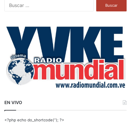
B
u
s
c
a
r
:
EN VIVO
<?php echo do_shortcode(‘‘); ?>