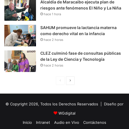
Alcaldía de Maracaibo ejecuta plan de
riesgos ante fenómenos El Niño y La Niña
hace 1 hora
SAHUM promueve la lactancia materna
como derecho vital en la infancia
hace 2 horas
CLEZ culminó fase de consultas públicas
de la Ley de Ciencia y Tecnología
hace 2 horas
P
S
á
i
g
g
© Copyright 2026, Todos los Derechos Reservados | Diseño por
i
u
n
i
WGdigital
a
e
Inicio
Intranet
Audio en Vivo
Contáctenos
A
n